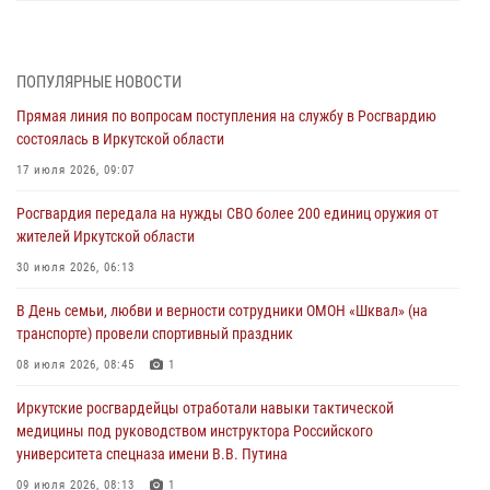
Военнослужащий Росгвардии из Иркутска поучаствовал в окружном
этапе всероссийского конкурса наставников «Быть, а не казаться»
04 августа 2026, 07:14
3
ПОПУЛЯРНЫЕ НОВОСТИ
Прямая линия по вопросам поступления на службу в Росгвардию
Росгвардейцы потушили загоревшийся автомобиль в Иркутске
состоялась в Иркутской области
03 августа 2026, 04:55
17 июля 2026, 09:07
Росгвардия обеспечила безопасность мероприятий, посвященных
Росгвардия передала на нужды СВО более 200 единиц оружия от
Дню Воздушно-десантных войск в Иркутской области
жителей Иркутской области
03 августа 2026, 03:32
30 июля 2026, 06:13
Росгвардейцы из Братска присоединились к донорской акции «От
В День семьи, любви и верности сотрудники ОМОН «Шквал» (на
сердца к сердцу» (видео)
транспорте) провели спортивный праздник
31 июля 2026, 04:37
1
08 июля 2026, 08:45
1
Сотрудники Росгвардии нашли и вернули родственникам
Иркутские росгвардейцы отработали навыки тактической
пропавшую пожилую женщину в Иркутске
медицины под руководством инструктора Российского
30 июля 2026, 07:37
университета спецназа имени В.В. Путина
09 июля 2026, 08:13
1