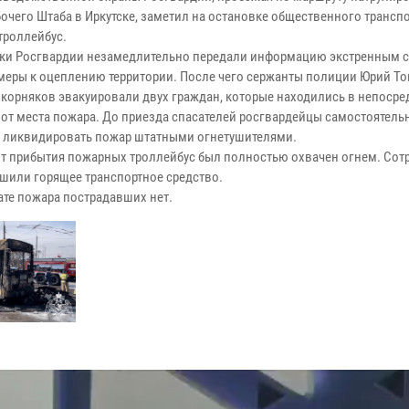
бочего Штаба в Иркутске, заметил на остановке общественного трансп
троллейбус.
ки Росгвардии незамедлительно передали информацию экстренным 
меры к оцеплению территории. После чего сержанты полиции Юрий То
корняков эвакуировали двух граждан, которые находились в непоср
 от места пожара. До приезда спасателей росгвардейцы самостоятель
 ликвидировать пожар штатными огнетушителями.
т прибытия пожарных троллейбус был полностью охвачен огнем. Сот
шили горящее транспортное средство.
ате пожара пострадавших нет.