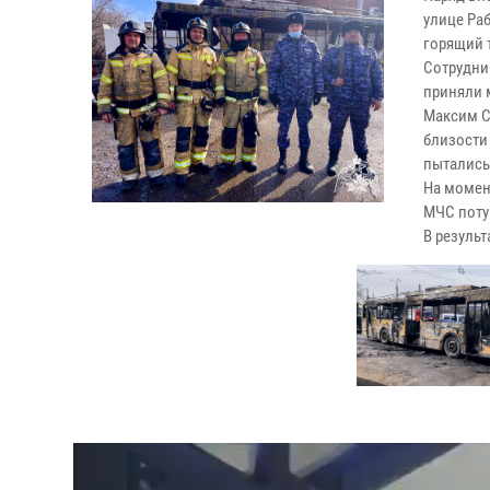
улице Ра
горящий 
Сотрудни
приняли 
Максим С
близости
пытались
На момен
МЧС поту
В результ