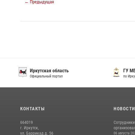
← Предыдущая
Иркутская область
ГУ М
Официальный портал
по Ирку
КОНТАКТЫ
НОВОСТ
664019
Сотрудники
г. Иркутск,
организовал
ул. Баррикад д. 56
06 августа 20