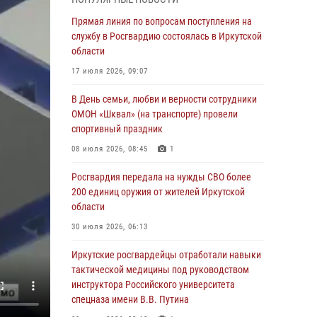
Росгвардейцы из Братска присоединились к
Прямая линия по вопросам поступления на
донорской акции «От сердца к сердцу»
службу в Росгвардию состоялась в Иркутской
(видео)
области
31 июля 2026, 04:37
1
17 июля 2026, 09:07
Сотрудники Росгвардии нашли и вернули
В День семьи, любви и верности сотрудники
родственникам пропавшую пожилую
ОМОН «Шквал» (на транспорте) провели
женщину в Иркутске
спортивный праздник
30 июля 2026, 07:37
08 июля 2026, 08:45
1
Росгвардия передала на нужды СВО более
Росгвардия передала на нужды СВО более
200 единиц оружия от жителей Иркутской
200 единиц оружия от жителей Иркутской
области
области
30 июля 2026, 06:13
30 июля 2026, 06:13
При силовой поддержке СОБР Росгвардии в
Иркутские росгвардейцы отработали навыки
Иркутской области провели рейды по
тактической медицины под руководством
соблюдению миграционного
инструктора Российского университета
законодательства
спецназа имени В.В. Путина