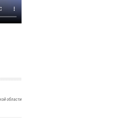
В Иркутске сотрудники Росгвардии
оперативно разыскали пенсионерку,
страдающую потерей памяти
16 июля 2026, 06:50
В Иркутске сотрудники вневедомственной
охраны Росгвардии приняли участие в
благотворительной акции
13 июля 2026, 07:04
4
кой области