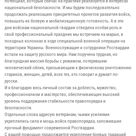
потенциал, который сейчас на практике реализуется в интересах
национальной безопасности. И мы будем последовательно
продолжать реализацию приоритетных проектов развития войск,
повышать их боевую и мобилизационную готовность. А в эти
дни войскам национальной гвардии отведена особая роль и
свой профессиональный праздник мы встречаем на марше, в
походных колоннах в ходе специальной военной операции на
территории Украины. Военнослужащие и сотрудники Росгвардии
встали на защиту русского мира. Нам поручена трудная, но
благородная миссия борьбы с режимом, потерявшим
человеческий облик, призывающим к физическому уничтожению
стариков, женщин, детей, всех тех, кто говорит и думает по-
русски.
И я благодарю весь личный состав за доблесть, мужество,
профессионализм и мастерство, обеспечивающие высокий
уровень поддержания стабильности правопорядка и
безопасности.
Отдельные слова адресую ветеранам, чьими усилиями
укреплялись сила и мощь войск правопорядка, заложившие
прочный фундамент современной Росгвардии.
С вашей помощью продолжается укрепление боевых традиций