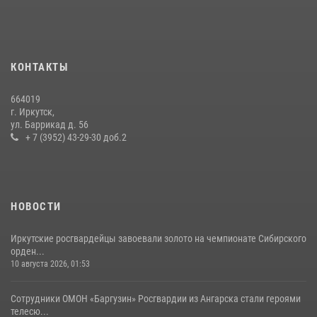
приняли участие в благотворительной акции
13 июля 2026, 07:04
4
В Иркутской области состоится прямая линия по вопросам
КОНТАКТЫ
поступления на службу в Росгвардию
16 июля 2026, 09:19
664019
г. Иркутск,
Сотрудники СОБР «Байкал» Росгвардии отработали ликвидацию
ул. Баррикад д. 56
условных диверсионных групп в различных условиях местности
+ 7 (3952) 43-29-30 доб.2
20 июля 2026, 06:29
1
НОВОСТИ
Иркутские росгвардейцы завоевали золото на чемпионате Сибирского
орден...
10 августа 2026, 01:53
Сотрудники ОМОН «Баргузин» Росгвардии из Ангарска стали героями
телесю...