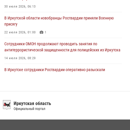
03 августа 2026, 03:32
30 июля 2026, 06:13
Росгвардейцы из Братска присоединились к донорской акции «От
В Иркутской области новобранцы Росгвардии приняли Военную
сердца к сердцу» (видео)
присягу
31 июля 2026, 04:37
1
22 июля 2026, 01:00
1
Сотрудники ОМОН продолжают проводить занятия по
антитеррористической защищенности для полицейских из Иркутска
14 июля 2026, 08:29
В Иркутске сотрудники Росгвардии оперативно разыскали
пенсионерку, страдающую потерей памяти
16 июля 2026, 06:50
При содействии Росгвардии в Иркутске пресечена деятельность
преступной группы, организовавшей бизнес по оказанию интим-
Иркутская область
услуг
Официальный портал
24 июля 2026, 07:40
1
В Иркутске сотрудники вневедомственной охраны Росгвардии