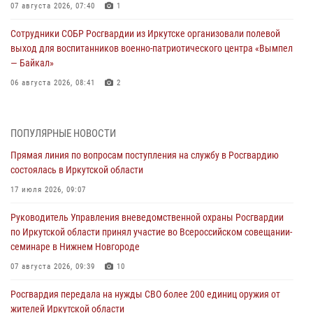
07 августа 2026, 07:40
1
Сотрудники СОБР Росгвардии из Иркутске организовали полевой
выход для воспитанников военно-патриотического центра «Вымпел
— Байкал»
06 августа 2026, 08:41
2
В Иркутске состоялся чемпионат Управления Росгвардии по
Иркутской области по самбо
ПОПУЛЯРНЫЕ НОВОСТИ
05 августа 2026, 07:44
4
Прямая линия по вопросам поступления на службу в Росгвардию
состоялась в Иркутской области
Военнослужащий Росгвардии из Иркутска поучаствовал в окружном
этапе всероссийского конкурса наставников «Быть, а не казаться»
17 июля 2026, 09:07
04 августа 2026, 07:14
3
Руководитель Управления вневедомственной охраны Росгвардии
по Иркутской области принял участие во Всероссийском совещании-
Росгвардейцы потушили загоревшийся автомобиль в Иркутске
семинаре в Нижнем Новгороде
03 августа 2026, 04:55
07 августа 2026, 09:39
10
Росгвардия обеспечила безопасность мероприятий, посвященных
Росгвардия передала на нужды СВО более 200 единиц оружия от
Дню Воздушно-десантных войск в Иркутской области
жителей Иркутской области