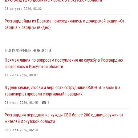
03 августа 2026, 03:32
Росгвардейцы из Братска присоединились к донорской акции «От
сердца к сердцу» (видео)
31 июля 2026, 04:37
1
Сотрудники Росгвардии нашли и вернули родственникам
ПОПУЛЯРНЫЕ НОВОСТИ
пропавшую пожилую женщину в Иркутске
Прямая линия по вопросам поступления на службу в Росгвардию
30 июля 2026, 07:37
состоялась в Иркутской области
Росгвардия передала на нужды СВО более 200 единиц оружия от
17 июля 2026, 09:07
жителей Иркутской области
В День семьи, любви и верности сотрудники ОМОН «Шквал» (на
30 июля 2026, 06:13
транспорте) провели спортивный праздник
При силовой поддержке СОБР Росгвардии в Иркутской области
08 июля 2026, 08:45
1
провели рейды по соблюдению миграционного законодательства
Росгвардия передала на нужды СВО более 200 единиц оружия от
30 июля 2026, 04:19
жителей Иркутской области
В честь 10-летия Росгвардии сотрудники вневедомственной охраны
30 июля 2026, 06:13
из Ангарска познакомили отдыхающих детского лагеря со службой