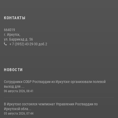
24 июля 2026, 07:40
1
В Иркутске сотрудники Росгвардии оперативно разыскали
КОНТАКТЫ
пенсионерку, страдающую потерей памяти
16 июля 2026, 06:50
664019
г. Иркутск,
В Иркутске сотрудники вневедомственной охраны Росгвардии
ул. Баррикад д. 56
приняли участие в благотворительной акции
+ 7 (3952) 43-29-30 доб.2
13 июля 2026, 07:04
4
НОВОСТИ
Сотрудники СОБР Росгвардии из Иркутске организовали полевой
выход для ...
06 августа 2026, 08:41
В Иркутске состоялся чемпионат Управления Росгвардии по
Иркутской обла...
05 августа 2026, 07:44