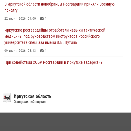
В Иркутской области новобранцы Росгвардии приняли Военную
в ведомстве
присягу
29 июля 2026, 03:44
2
22 июля 2026, 01:00
1
Иркутские росгвардейцы отработали навыки тактической
медицины под руководством инструктора Российского
университета спецназа имени В.В. Путина
09 июля 2026, 08:13
1
При содействии СОБР Росгвардии в Иркутске задержаны
подозреваемые в совершении тяжких и особо тяжких преступлений
07 июля 2026, 08:35
Сотрудники ОМОН продолжают проводить занятия по
антитеррористической защищенности для полицейских из Иркутска
Иркутская область
Официальный портал
14 июля 2026, 08:29
При содействии Росгвардии в Иркутске пресечена деятельность
преступной группы, организовавшей бизнес по оказанию интим-
услуг