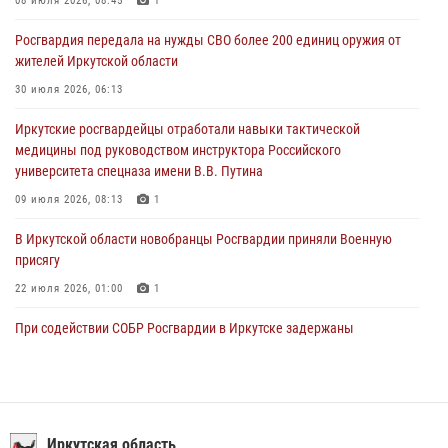
При силовой поддержке СОБР Росгвардии в Иркутской области
08 июля 2026, 08:45
1
провели рейды по соблюдению миграционного законодательства
Росгвардия передала на нужды СВО более 200 единиц оружия от
30 июля 2026, 04:19
жителей Иркутской области
В честь 10-летия Росгвардии сотрудники вневедомственной охраны
30 июля 2026, 06:13
из Ангарска познакомили отдыхающих детского лагеря со службой
Иркутские росгвардейцы отработали навыки тактической
в ведомстве
медицины под руководством инструктора Российского
29 июля 2026, 03:44
2
университета спецназа имени В.В. Путина
09 июля 2026, 08:13
1
В Иркутской области новобранцы Росгвардии приняли Военную
присягу
22 июля 2026, 01:00
1
При содействии СОБР Росгвардии в Иркутске задержаны
подозреваемые в совершении тяжких и особо тяжких преступлений
07 июля 2026, 08:35
Сотрудники ОМОН продолжают проводить занятия по
антитеррористической защищенности для полицейских из Иркутска
Иркутская область