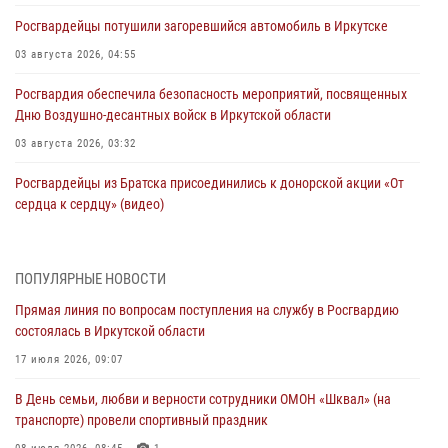
Росгвардейцы потушили загоревшийся автомобиль в Иркутске
03 августа 2026, 04:55
Росгвардия обеспечила безопасность мероприятий, посвященных
Дню Воздушно-десантных войск в Иркутской области
03 августа 2026, 03:32
Росгвардейцы из Братска присоединились к донорской акции «От
сердца к сердцу» (видео)
31 июля 2026, 04:37
1
Сотрудники Росгвардии нашли и вернули родственникам
ПОПУЛЯРНЫЕ НОВОСТИ
пропавшую пожилую женщину в Иркутске
Прямая линия по вопросам поступления на службу в Росгвардию
30 июля 2026, 07:37
состоялась в Иркутской области
Росгвардия передала на нужды СВО более 200 единиц оружия от
17 июля 2026, 09:07
жителей Иркутской области
В День семьи, любви и верности сотрудники ОМОН «Шквал» (на
30 июля 2026, 06:13
транспорте) провели спортивный праздник