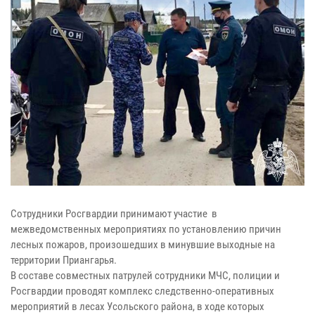
Сотрудники Росгвардии принимают участие в
межведомственных мероприятиях по установлению причин
лесных пожаров, произошедших в минувшие выходные на
территории Приангарья.
В составе совместных патрулей сотрудники МЧС, полиции и
Росгвардии проводят комплекс следственно-оперативных
мероприятий в лесах Усольского района, в ходе которых