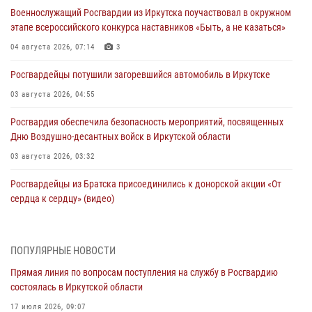
Военнослужащий Росгвардии из Иркутска поучаствовал в окружном
этапе всероссийского конкурса наставников «Быть, а не казаться»
04 августа 2026, 07:14
3
Росгвардейцы потушили загоревшийся автомобиль в Иркутске
03 августа 2026, 04:55
Росгвардия обеспечила безопасность мероприятий, посвященных
Дню Воздушно-десантных войск в Иркутской области
03 августа 2026, 03:32
Росгвардейцы из Братска присоединились к донорской акции «От
сердца к сердцу» (видео)
31 июля 2026, 04:37
1
Сотрудники Росгвардии нашли и вернули родственникам
ПОПУЛЯРНЫЕ НОВОСТИ
пропавшую пожилую женщину в Иркутске
Прямая линия по вопросам поступления на службу в Росгвардию
30 июля 2026, 07:37
состоялась в Иркутской области
Росгвардия передала на нужды СВО более 200 единиц оружия от
17 июля 2026, 09:07