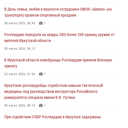
жителей Иркутской области
В День семьи, любви и верности сотрудники ОМОН «Шквал» (на
30 июля 2026, 06:13
транспорте) провели спортивный праздник
При силовой поддержке СОБР Росгвардии в Иркутской области
08 июля 2026, 08:45
1
провели рейды по соблюдению миграционного законодательства
Росгвардия передала на нужды СВО более 200 единиц оружия от
30 июля 2026, 04:19
жителей Иркутской области
В честь 10-летия Росгвардии сотрудники вневедомственной охраны
30 июля 2026, 06:13
из Ангарска познакомили отдыхающих детского лагеря со службой
В Иркутской области новобранцы Росгвардии приняли Военную
в ведомстве
присягу
29 июля 2026, 03:44
2
22 июля 2026, 01:00
1
Иркутские росгвардейцы отработали навыки тактической
медицины под руководством инструктора Российского
университета спецназа имени В.В. Путина
09 июля 2026, 08:13
1
При содействии СОБР Росгвардии в Иркутске задержаны
подозреваемые в совершении тяжких и особо тяжких преступлений