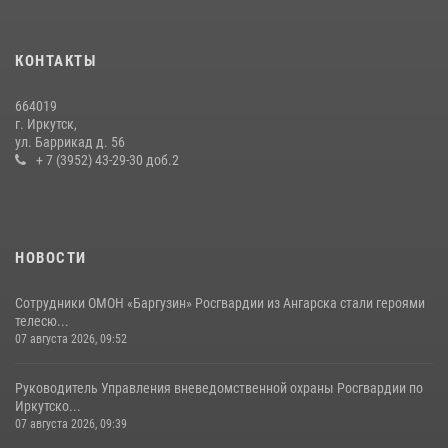
13 июля 2026, 07:04
4
В Иркутской области состоится прямая линия по вопросам
КОНТАКТЫ
поступления на службу в Росгвардию
16 июля 2026, 09:19
664019
г. Иркутск,
Сотрудники СОБР «Байкал» Росгвардии отработали ликвидацию
ул. Баррикад д. 56
условных диверсионных групп в различных условиях местности
+ 7 (3952) 43-29-30 доб.2
20 июля 2026, 06:29
1
НОВОСТИ
Сотрудники ОМОН «Баргузин» Росгвардии из Ангарска стали героями
телесю...
07 августа 2026, 09:52
Руководитель Управления вневедомственной охраны Росгвардии по
Иркутско...
07 августа 2026, 09:39