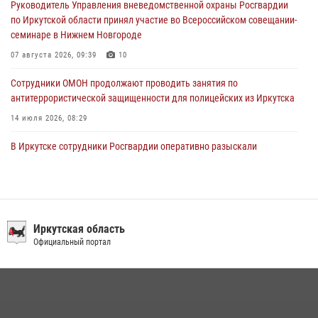
Руководитель Управления вневедомственной охраны Росгвардии
пропавшую пожилую женщину в Иркутске
по Иркутской области принял участие во Всероссийском совещании-
30 июля 2026, 07:37
семинаре в Нижнем Новгороде
07 августа 2026, 09:39
10
Сотрудники ОМОН продолжают проводить занятия по
антитеррористической защищенности для полицейских из Иркутска
14 июля 2026, 08:29
В Иркутске сотрудники Росгвардии оперативно разыскали
пенсионерку, страдающую потерей памяти
16 июля 2026, 06:50
При содействии Росгвардии в Иркутске пресечена деятельность
преступной группы, организовавшей бизнес по оказанию интим-
Иркутская область
услуг
Официальный портал
24 июля 2026, 07:40
1
В Иркутске сотрудники вневедомственной охраны Росгвардии
приняли участие в благотворительной акции