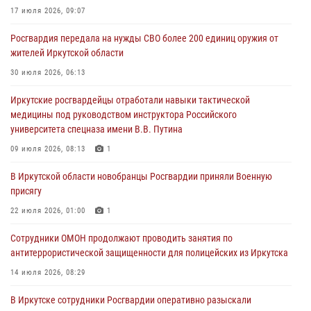
17 июля 2026, 09:07
Росгвардия обеспечила безопасность мероприятий, посвященных
Росгвардия передала на нужды СВО более 200 единиц оружия от
Дню Воздушно-десантных войск в Иркутской области
жителей Иркутской области
03 августа 2026, 03:32
30 июля 2026, 06:13
Росгвардейцы из Братска присоединились к донорской акции «От
Иркутские росгвардейцы отработали навыки тактической
сердца к сердцу» (видео)
медицины под руководством инструктора Российского
31 июля 2026, 04:37
1
университета спецназа имени В.В. Путина
Сотрудники Росгвардии нашли и вернули родственникам
09 июля 2026, 08:13
1
пропавшую пожилую женщину в Иркутске
В Иркутской области новобранцы Росгвардии приняли Военную
30 июля 2026, 07:37
присягу
22 июля 2026, 01:00
1
Сотрудники ОМОН продолжают проводить занятия по
антитеррористической защищенности для полицейских из Иркутска
14 июля 2026, 08:29
В Иркутске сотрудники Росгвардии оперативно разыскали