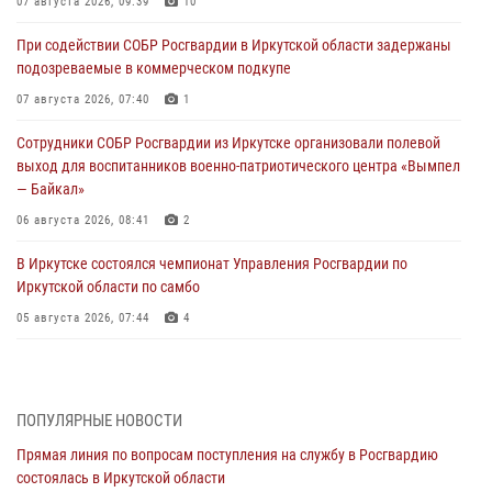
07 августа 2026, 09:39
10
При содействии СОБР Росгвардии в Иркутской области задержаны
подозреваемые в коммерческом подкупе
07 августа 2026, 07:40
1
Сотрудники СОБР Росгвардии из Иркутске организовали полевой
выход для воспитанников военно-патриотического центра «Вымпел
— Байкал»
06 августа 2026, 08:41
2
В Иркутске состоялся чемпионат Управления Росгвардии по
Иркутской области по самбо
05 августа 2026, 07:44
4
Военнослужащий Росгвардии из Иркутска поучаствовал в окружном
этапе всероссийского конкурса наставников «Быть, а не казаться»
04 августа 2026, 07:14
3
ПОПУЛЯРНЫЕ НОВОСТИ
Прямая линия по вопросам поступления на службу в Росгвардию
Росгвардейцы потушили загоревшийся автомобиль в Иркутске
состоялась в Иркутской области
03 августа 2026, 04:55