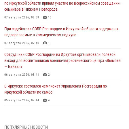
по Иркутской области принял участие во Всероссийском совещании-
семинаре в Нижнем Новгороде
07 августа 2026, 09:39
10
При содействии СОБР Росгвардии в Иркутской области задержаны
подозреваемые в коммерческом подкупе
07 августа 2026, 07:40
1
Сотрудники СОБР Росгвардии из Иркутске организовали полевой
выход для воспитанников военно-патриотического центра «Вымпел
— Байкал»
06 августа 2026, 08:41
2
В Иркутске состоялся чемпионат Управления Росгвардии по
Иркутской области по самбо
05 августа 2026, 07:44
4
Военнослужащий Росгвардии из Иркутска поучаствовал в окружном
этапе всероссийского конкурса наставников «Быть, а не казаться»
04 августа 2026, 07:14
3
ПОПУЛЯРНЫЕ НОВОСТИ