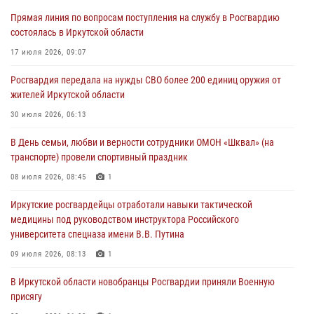
Прямая линия по вопросам поступления на службу в Росгвардию
Росгвардейцы потушили загоревшийся автомобиль в Иркутске
состоялась в Иркутской области
03 августа 2026, 04:55
17 июля 2026, 09:07
Росгвардия обеспечила безопасность мероприятий, посвященных
Росгвардия передала на нужды СВО более 200 единиц оружия от
Дню Воздушно-десантных войск в Иркутской области
жителей Иркутской области
03 августа 2026, 03:32
30 июля 2026, 06:13
Росгвардейцы из Братска присоединились к донорской акции «От
В День семьи, любви и верности сотрудники ОМОН «Шквал» (на
сердца к сердцу» (видео)
транспорте) провели спортивный праздник
31 июля 2026, 04:37
1
08 июля 2026, 08:45
1
Сотрудники Росгвардии нашли и вернули родственникам
Иркутские росгвардейцы отработали навыки тактической
пропавшую пожилую женщину в Иркутске
медицины под руководством инструктора Российского
30 июля 2026, 07:37
университета спецназа имени В.В. Путина
09 июля 2026, 08:13
1
В Иркутской области новобранцы Росгвардии приняли Военную
присягу