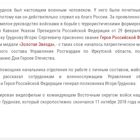
руднов был настоящим военным человеком. У него были почетны
 потому как он действительно служил на благо России. За проявленн
 умелое руководство войсками в борьбе с террористическими формир
 Кавказе Указом Президента Российской Федерации от 29 февраля
ку Груднову Игорю Сергеевичу присвоено звание
Героя Российской 
м медали «
Золотая Звезда»
, - с таких слов началось патриотическое 
ного состава Управления Росгвардии по Иркутской области, п
анию Дня Героев Отечества.
помощник начальника отделения по работе с личным составом, май
 рассказал сотрудникам и военнослужащим Управления о
ва
Героя Российской Федерации генерал-полковника Игоря Груднов
а.
трирован видеофильм о командующем Восточным округом войск на
Груднове, который скоропостижно скончался 11 октября 2018 года н