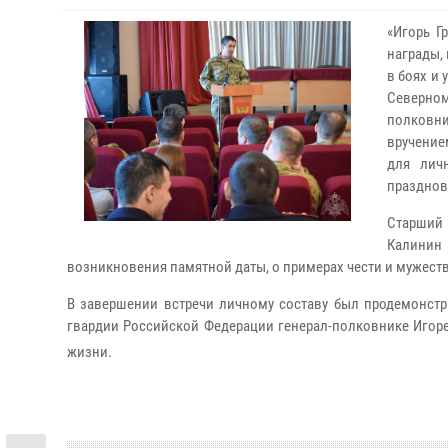
«
Игорь Г
награды,
в боях и
Северном
полковни
вручение
для лич
празднов
Старший 
Калинин
возникновения памятной даты, о примерах чести и мужест
В завершении встречи личному составу был продемонс
гвардии Российской Федерации генерал-полковнике Игоре 
жизни.