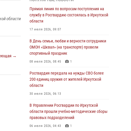
Сотрудники Росгвардии нашли и вернули
родственникам пропавшую пожилую
Прямая линия по вопросам поступления на
женщину в Иркутске
службу в Росгвардию состоялась в Иркутской
кой области
области
30 июля 2026, 07:37
17 июля 2026, 09:07
Росгвардия передала на нужды СВО более
200 единиц оружия от жителей Иркутской
В День семьи, любви и верности сотрудники
области
ОМОН «Шквал» (на транспорте) провели
спортивный праздник
30 июля 2026, 06:13
ующая →
08 июля 2026, 08:45
1
При силовой поддержке СОБР Росгвардии в
Иркутской области провели рейды по
Росгвардия передала на нужды СВО более
соблюдению миграционного
200 единиц оружия от жителей Иркутской
законодательства
области
30 июля 2026, 04:19
30 июля 2026, 06:13
В честь 10-летия Росгвардии сотрудники
В Управлении Росгвардии по Иркутской
вневедомственной охраны из Ангарска
области прошли учебно-методические сборы
познакомили отдыхающих детского лагеря со
правовых подразделений
службой в ведомстве
06 июля 2026, 04:43
1