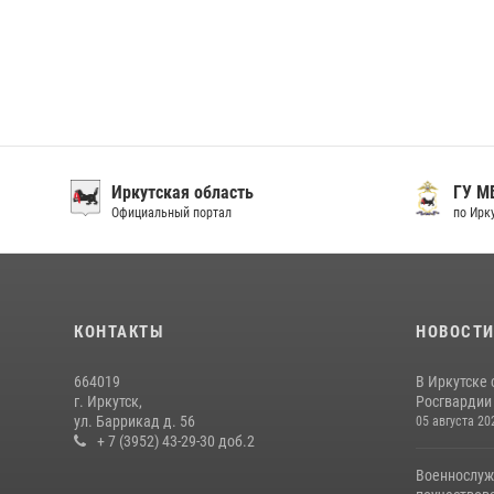
Иркутская область
ГУ М
Официальный портал
по Ирку
КОНТАКТЫ
НОВОСТ
664019
В Иркутске
г. Иркутск,
Росгвардии 
ул. Баррикад д. 56
05 августа 20
+ 7 (3952) 43-29-30 доб.2
Военнослуж