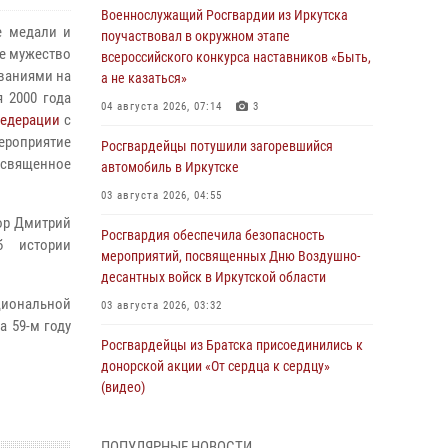
Военнослужащий Росгвардии из Иркутска
е медали и
поучаствовал в окружном этапе
ое мужество
всероссийского конкурса наставников «Быть,
ованиями на
а не казаться»
 2000 года
04 августа 2026, 07:14
3
Федерации
с
мероприятие
Росгвардейцы потушили загоревшийся
освященное
автомобиль в Иркутске
03 августа 2026, 04:55
ор Дмитрий
Росгвардия обеспечила безопасность
б истории
мероприятий, посвященных Дню Воздушно-
десантных войск в Иркутской области
циональной
03 августа 2026, 03:32
а 59-м году
Росгвардейцы из Братска присоединились к
донорской акции «От сердца к сердцу»
(видео)
31 июля 2026, 04:37
1
ПОПУЛЯРНЫЕ НОВОСТИ