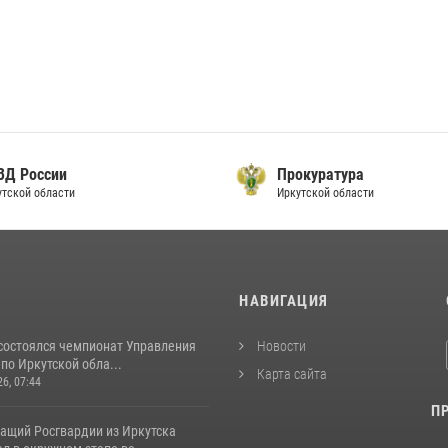
ВД России
Прокуратура
тской области
Иркутской области
И
НАВИГАЦИЯ
 состоялся чемпионат Управления
Новости
по Иркутской обла...
Карта сайта
26, 07:44
П
ащий Росгвардии из Иркутска