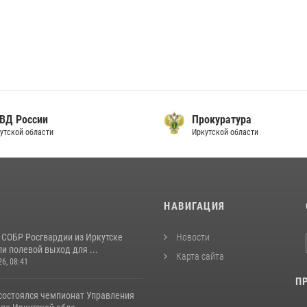
ВД России
Прокуратура
тской области
Иркутской области
И
НАВИГАЦИЯ
 СОБР Росгвардии из Иркутске
Новости
и полевой выход для ...
Карта сайта
26, 08:41
П
 состоялся чемпионат Управления