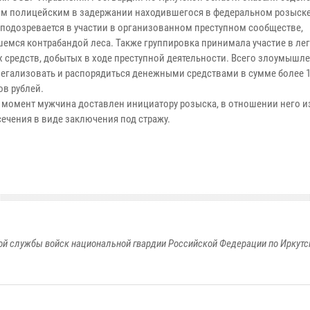
м полицейским в задержании находившегося в федеральном розыск
 подозревается в участии в организованном преступном сообществе,
емся контрабандой леса. Также группировка принимала участие в ле
 средств, добытых в ходе преступной деятельности. Всего злоумышл
легализовать и распорядиться денежными средствами в сумме более 
в рублей.
 момент мужчина доставлен инициатору розыска, в отношении него и
сечения в виде заключения под стражу.
й службы войск национальной гвардии Российской Федерации по Иркутс