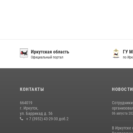
Иркутская область
ГУ М
Официальный портал
по Ирку
КОНТАКТЫ
НОВОСТ
664019
Сотрудники
г. Иркутск,
организовал
ул. Баррикад д. 56
06 августа 20
+ 7 (3952) 43-29-30 доб.2
В Иркутске