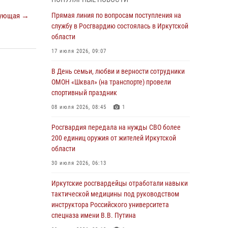
Росгвардейцы из Братска присоединились к
ующая →
Прямая линия по вопросам поступления на
донорской акции «От сердца к сердцу»
службу в Росгвардию состоялась в Иркутской
(видео)
области
31 июля 2026, 04:37
1
17 июля 2026, 09:07
Сотрудники Росгвардии нашли и вернули
В День семьи, любви и верности сотрудники
родственникам пропавшую пожилую
ОМОН «Шквал» (на транспорте) провели
женщину в Иркутске
спортивный праздник
30 июля 2026, 07:37
08 июля 2026, 08:45
1
Росгвардия передала на нужды СВО более
Росгвардия передала на нужды СВО более
200 единиц оружия от жителей Иркутской
200 единиц оружия от жителей Иркутской
области
области
30 июля 2026, 06:13
30 июля 2026, 06:13
При силовой поддержке СОБР Росгвардии в
Иркутские росгвардейцы отработали навыки
Иркутской области провели рейды по
тактической медицины под руководством
соблюдению миграционного
инструктора Российского университета
законодательства
спецназа имени В.В. Путина