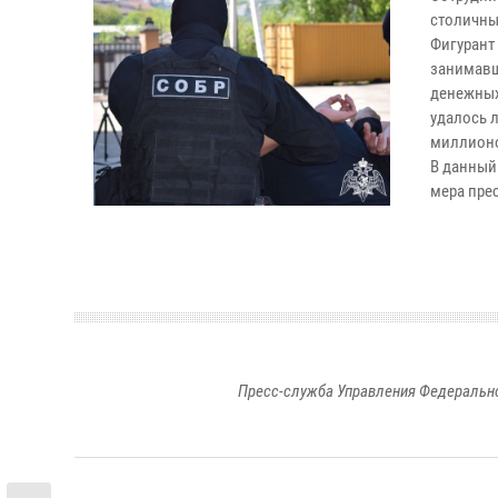
столичны
Фигурант
занимавш
денежных
удалось 
миллионо
В данный
мера пре
Пресс-служба Управления Федерально