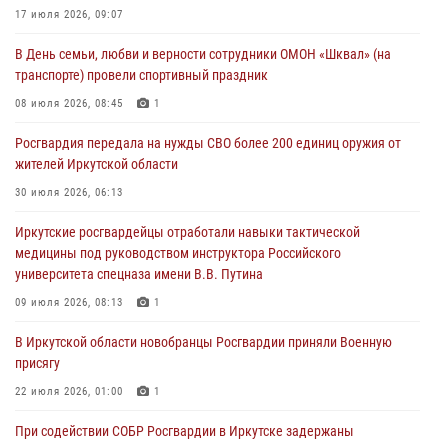
Росгвардия передала на нужды СВО более 200 единиц оружия от
17 июля 2026, 09:07
жителей Иркутской области
В День семьи, любви и верности сотрудники ОМОН «Шквал» (на
30 июля 2026, 06:13
транспорте) провели спортивный праздник
При силовой поддержке СОБР Росгвардии в Иркутской области
08 июля 2026, 08:45
1
провели рейды по соблюдению миграционного законодательства
Росгвардия передала на нужды СВО более 200 единиц оружия от
30 июля 2026, 04:19
жителей Иркутской области
В честь 10-летия Росгвардии сотрудники вневедомственной охраны
30 июля 2026, 06:13
из Ангарска познакомили отдыхающих детского лагеря со службой
Иркутские росгвардейцы отработали навыки тактической
в ведомстве
медицины под руководством инструктора Российского
29 июля 2026, 03:44
2
университета спецназа имени В.В. Путина
09 июля 2026, 08:13
1
В Иркутской области новобранцы Росгвардии приняли Военную
присягу
22 июля 2026, 01:00
1
При содействии СОБР Росгвардии в Иркутске задержаны