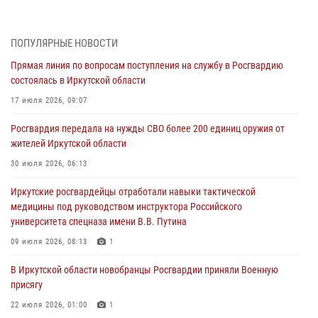
Военнослужащий Росгвардии из Иркутска поучаствовал в окружном
этапе всероссийского конкурса наставников «Быть, а не казаться»
04 августа 2026, 07:14
3
ПОПУЛЯРНЫЕ НОВОСТИ
Прямая линия по вопросам поступления на службу в Росгвардию
Росгвардейцы потушили загоревшийся автомобиль в Иркутске
состоялась в Иркутской области
03 августа 2026, 04:55
17 июля 2026, 09:07
Росгвардия обеспечила безопасность мероприятий, посвященных
Росгвардия передала на нужды СВО более 200 единиц оружия от
Дню Воздушно-десантных войск в Иркутской области
жителей Иркутской области
03 августа 2026, 03:32
30 июля 2026, 06:13
Росгвардейцы из Братска присоединились к донорской акции «От
Иркутские росгвардейцы отработали навыки тактической
сердца к сердцу» (видео)
медицины под руководством инструктора Российского
31 июля 2026, 04:37
1
университета спецназа имени В.В. Путина
Сотрудники Росгвардии нашли и вернули родственникам
09 июля 2026, 08:13
1
пропавшую пожилую женщину в Иркутске
В Иркутской области новобранцы Росгвардии приняли Военную
30 июля 2026, 07:37
присягу
22 июля 2026, 01:00
1