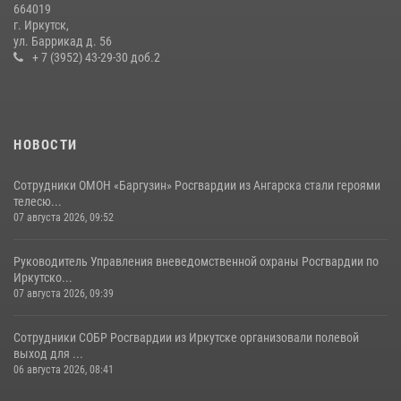
664019
г. Иркутск,
Сотрудники СОБР «Байкал» Росгвардии отработали ликвидацию
ул. Баррикад д. 56
условных диверсионных групп в различных условиях местности
+ 7 (3952) 43-29-30 доб.2
20 июля 2026, 06:29
1
НОВОСТИ
Сотрудники ОМОН «Баргузин» Росгвардии из Ангарска стали героями
телесю...
07 августа 2026, 09:52
Руководитель Управления вневедомственной охраны Росгвардии по
Иркутско...
07 августа 2026, 09:39
Сотрудники СОБР Росгвардии из Иркутске организовали полевой
выход для ...
06 августа 2026, 08:41