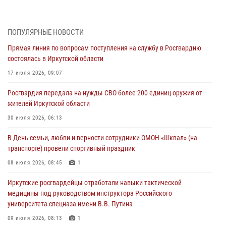
Военнослужащий Росгвардии из Иркутска поучаствовал в окружном
этапе всероссийского конкурса наставников «Быть, а не казаться»
04 августа 2026, 07:14
3
ПОПУЛЯРНЫЕ НОВОСТИ
Прямая линия по вопросам поступления на службу в Росгвардию
Росгвардейцы потушили загоревшийся автомобиль в Иркутске
состоялась в Иркутской области
03 августа 2026, 04:55
17 июля 2026, 09:07
Росгвардия обеспечила безопасность мероприятий, посвященных
Росгвардия передала на нужды СВО более 200 единиц оружия от
Дню Воздушно-десантных войск в Иркутской области
жителей Иркутской области
03 августа 2026, 03:32
30 июля 2026, 06:13
Росгвардейцы из Братска присоединились к донорской акции «От
В День семьи, любви и верности сотрудники ОМОН «Шквал» (на
сердца к сердцу» (видео)
транспорте) провели спортивный праздник
31 июля 2026, 04:37
1
08 июля 2026, 08:45
1
Сотрудники Росгвардии нашли и вернули родственникам
Иркутские росгвардейцы отработали навыки тактической
пропавшую пожилую женщину в Иркутске
медицины под руководством инструктора Российского
30 июля 2026, 07:37
университета спецназа имени В.В. Путина
09 июля 2026, 08:13
1