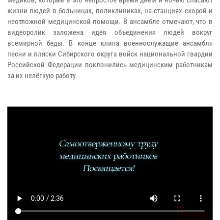
медиков, которые в это непростое время днем и ночью спасают
жизни людей в больницах, поликлиниках, на станциях скорой и
неотложной медицинской помощи. В ансамбле отмечают, что в
видеоролик заложена идея объединения людей вокруг
всемирной беды. В конце клипа военнослужащие ансамбля
песни и пляски Сибирского округа войск национальной гвардии
Российской Федерации поклонились медицинским работникам
за их нелёгкую работу.