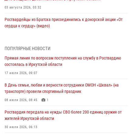
03 августа 2026, 03:32
Росгвардейцы из Братска присоединились к донорской акции «От
сердца к сердцу» (видео)
31 июля 2026, 04:37
1
Сотрудники Росгвардии нашли и вернули родственникам
ПОПУЛЯРНЫЕ НОВОСТИ
пропавшую пожилую женщину в Иркутске
Прямая линия по вопросам поступления на службу в Росгвардию
30 июля 2026, 07:37
состоялась в Иркутской области
Росгвардия передала на нужды СВО более 200 единиц оружия от
17 июля 2026, 09:07
жителей Иркутской области
В День семьи, любви и верности сотрудники ОМОН «Шквал» (на
30 июля 2026, 06:13
транспорте) провели спортивный праздник
При силовой поддержке СОБР Росгвардии в Иркутской области
08 июля 2026, 08:45
1
провели рейды по соблюдению миграционного законодательства
Росгвардия передала на нужды СВО более 200 единиц оружия от
30 июля 2026, 04:19
жителей Иркутской области
В честь 10-летия Росгвардии сотрудники вневедомственной охраны
30 июля 2026, 06:13
из Ангарска познакомили отдыхающих детского лагеря со службой