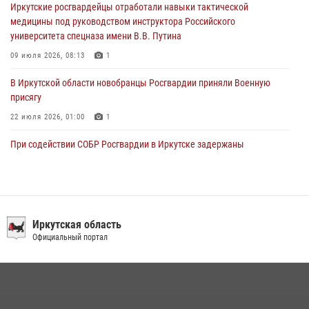
Иркутские росгвардейцы отработали навыки тактической
в ведомстве
медицины под руководством инструктора Российского
29 июля 2026, 03:44
2
университета спецназа имени В.В. Путина
09 июля 2026, 08:13
1
В Иркутской области новобранцы Росгвардии приняли Военную
присягу
22 июля 2026, 01:00
1
При содействии СОБР Росгвардии в Иркутске задержаны
подозреваемые в совершении тяжких и особо тяжких преступлений
07 июля 2026, 08:35
Сотрудники ОМОН продолжают проводить занятия по
антитеррористической защищенности для полицейских из Иркутска
Иркутская область
Официальный портал
14 июля 2026, 08:29
При содействии Росгвардии в Иркутске пресечена деятельность
преступной группы, организовавшей бизнес по оказанию интим-
услуг