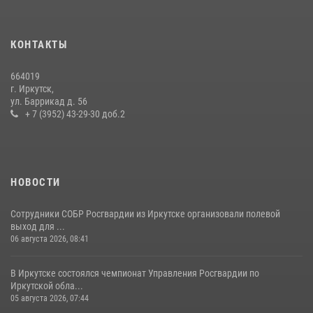
24 июля 2026, 07:40
1
В Иркутске сотрудники Росгвардии оперативно разыскали
КОНТАКТЫ
пенсионерку, страдающую потерей памяти
16 июля 2026, 06:50
664019
г. Иркутск,
В Иркутске сотрудники вневедомственной охраны Росгвардии
ул. Баррикад д. 56
приняли участие в благотворительной акции
+ 7 (3952) 43-29-30 доб.2
13 июля 2026, 07:04
4
НОВОСТИ
Сотрудники СОБР Росгвардии из Иркутске организовали полевой
выход для ...
06 августа 2026, 08:41
В Иркутске состоялся чемпионат Управления Росгвардии по
Иркутской обла...
05 августа 2026, 07:44