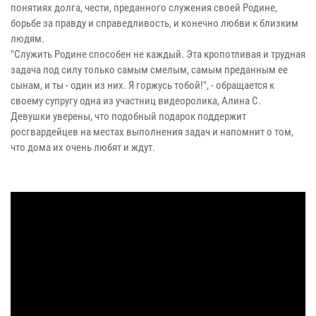
понятиях долга, чести, преданного служения своей Родине,
борьбе за правду и справедливость, и конечно любви к близким
людям.
"Служить Родине способен не каждый. Эта кропотливая и трудная
задача под силу только самым смелым, самым преданным ее
сынам, и ты - один из них. Я горжусь тобой!", - обращается к
своему супругу одна из участниц видеоролика, Алина С.
Девушки уверены, что подобный подарок поддержит
росгвардейцев на местах выполнения задач и напомнит о том,
что дома их очень любят и ждут.