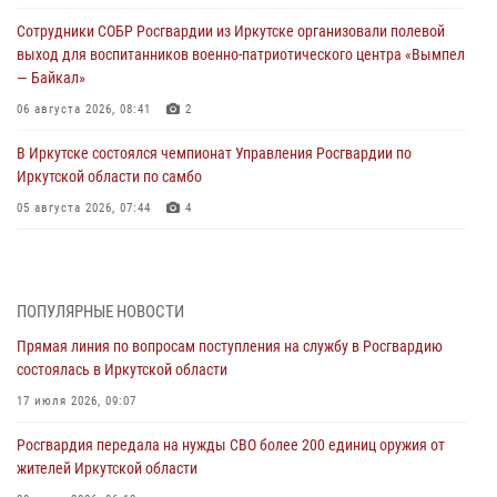
Сотрудники СОБР Росгвардии из Иркутске организовали полевой
выход для воспитанников военно-патриотического центра «Вымпел
— Байкал»
06 августа 2026, 08:41
2
В Иркутске состоялся чемпионат Управления Росгвардии по
Иркутской области по самбо
05 августа 2026, 07:44
4
Военнослужащий Росгвардии из Иркутска поучаствовал в окружном
этапе всероссийского конкурса наставников «Быть, а не казаться»
04 августа 2026, 07:14
3
ПОПУЛЯРНЫЕ НОВОСТИ
Прямая линия по вопросам поступления на службу в Росгвардию
Росгвардейцы потушили загоревшийся автомобиль в Иркутске
состоялась в Иркутской области
03 августа 2026, 04:55
17 июля 2026, 09:07
Росгвардия обеспечила безопасность мероприятий, посвященных
Росгвардия передала на нужды СВО более 200 единиц оружия от
Дню Воздушно-десантных войск в Иркутской области
жителей Иркутской области
03 августа 2026, 03:32