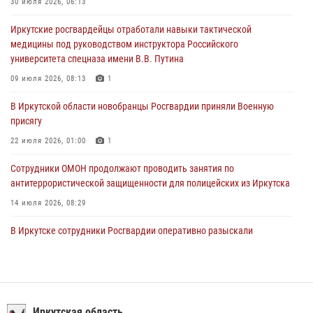
30 июля 2026, 06:13
Росгвардейцы из Братска присоединились к донорской акции «От
Иркутские росгвардейцы отработали навыки тактической
сердца к сердцу» (видео)
медицины под руководством инструктора Российского
31 июля 2026, 04:37
1
университета спецназа имени В.В. Путина
Сотрудники Росгвардии нашли и вернули родственникам
09 июля 2026, 08:13
1
пропавшую пожилую женщину в Иркутске
В Иркутской области новобранцы Росгвардии приняли Военную
30 июля 2026, 07:37
присягу
22 июля 2026, 01:00
1
Сотрудники ОМОН продолжают проводить занятия по
антитеррористической защищенности для полицейских из Иркутска
14 июля 2026, 08:29
В Иркутске сотрудники Росгвардии оперативно разыскали
пенсионерку, страдающую потерей памяти
16 июля 2026, 06:50
При содействии Росгвардии в Иркутске пресечена деятельность
преступной группы, организовавшей бизнес по оказанию интим-
Иркутская область