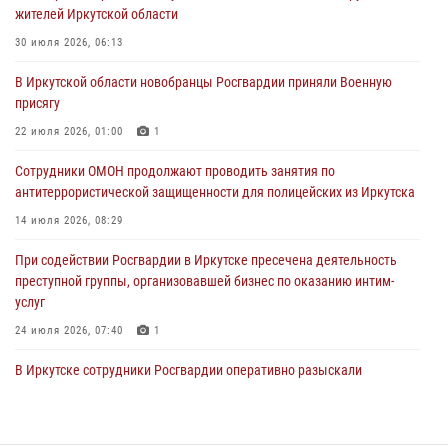
жителей Иркутской области
03 августа 2026, 03:32
30 июля 2026, 06:13
Росгвардейцы из Братска присоединились к донорской акции «От
В Иркутской области новобранцы Росгвардии приняли Военную
сердца к сердцу» (видео)
присягу
31 июля 2026, 04:37
1
22 июля 2026, 01:00
1
Сотрудники Росгвардии нашли и вернули родственникам
Сотрудники ОМОН продолжают проводить занятия по
пропавшую пожилую женщину в Иркутске
антитеррористической защищенности для полицейских из Иркутска
30 июля 2026, 07:37
14 июля 2026, 08:29
При содействии Росгвардии в Иркутске пресечена деятельность
преступной группы, организовавшей бизнес по оказанию интим-
услуг
24 июля 2026, 07:40
1
В Иркутске сотрудники Росгвардии оперативно разыскали
пенсионерку, страдающую потерей памяти
16 июля 2026, 06:50