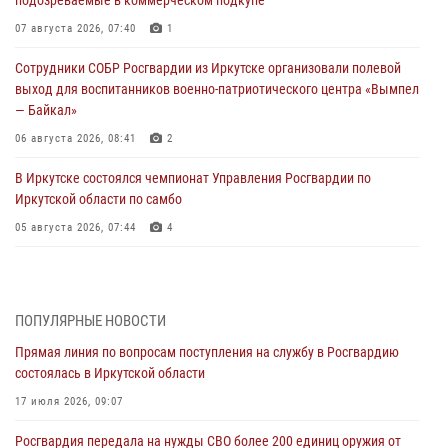
07 августа 2026, 07:40
1
Сотрудники СОБР Росгвардии из Иркутске организовали полевой
выход для воспитанников военно-патриотического центра «Вымпел
— Байкал»
06 августа 2026, 08:41
2
В Иркутске состоялся чемпионат Управления Росгвардии по
Иркутской области по самбо
05 августа 2026, 07:44
4
Военнослужащий Росгвардии из Иркутска поучаствовал в окружном
этапе всероссийского конкурса наставников «Быть, а не казаться»
04 августа 2026, 07:14
3
ПОПУЛЯРНЫЕ НОВОСТИ
Прямая линия по вопросам поступления на службу в Росгвардию
Росгвардейцы потушили загоревшийся автомобиль в Иркутске
состоялась в Иркутской области
03 августа 2026, 04:55
17 июля 2026, 09:07
Росгвардия обеспечила безопасность мероприятий, посвященных
Росгвардия передала на нужды СВО более 200 единиц оружия от
Дню Воздушно-десантных войск в Иркутской области