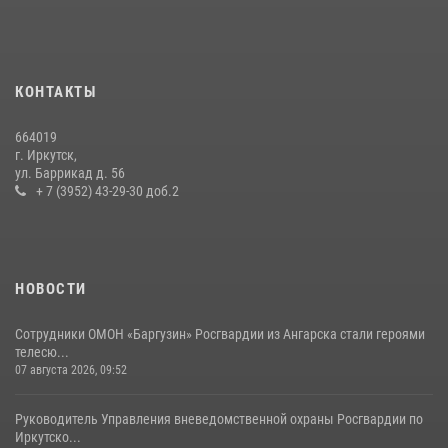
приняли участие в благотворительной акции
13 июля 2026, 07:04
4
В Иркутской области состоится прямая линия по вопросам
КОНТАКТЫ
поступления на службу в Росгвардию
16 июля 2026, 09:19
664019
г. Иркутск,
Сотрудники СОБР «Байкал» Росгвардии отработали ликвидацию
ул. Баррикад д. 56
условных диверсионных групп в различных условиях местности
+ 7 (3952) 43-29-30 доб.2
20 июля 2026, 06:29
1
НОВОСТИ
Сотрудники ОМОН «Баргузин» Росгвардии из Ангарска стали героями
телесю...
07 августа 2026, 09:52
Руководитель Управления вневедомственной охраны Росгвардии по
Иркутско...