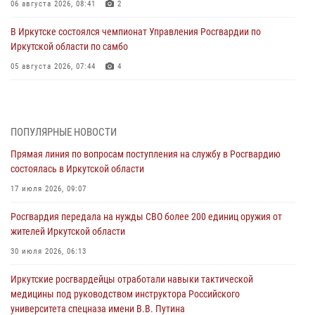
06 августа 2026, 08:41
2
В Иркутске состоялся чемпионат Управления Росгвардии по
Иркутской области по самбо
05 августа 2026, 07:44
4
Военнослужащий Росгвардии из Иркутска поучаствовал в окружном
этапе всероссийского конкурса наставников «Быть, а не казаться»
04 августа 2026, 07:14
3
ПОПУЛЯРНЫЕ НОВОСТИ
Прямая линия по вопросам поступления на службу в Росгвардию
Росгвардейцы потушили загоревшийся автомобиль в Иркутске
состоялась в Иркутской области
03 августа 2026, 04:55
17 июля 2026, 09:07
Росгвардия обеспечила безопасность мероприятий, посвященных
Росгвардия передала на нужды СВО более 200 единиц оружия от
Дню Воздушно-десантных войск в Иркутской области
жителей Иркутской области
03 августа 2026, 03:32
30 июля 2026, 06:13
Росгвардейцы из Братска присоединились к донорской акции «От
Иркутские росгвардейцы отработали навыки тактической
сердца к сердцу» (видео)
медицины под руководством инструктора Российского
31 июля 2026, 04:37
1
университета спецназа имени В.В. Путина