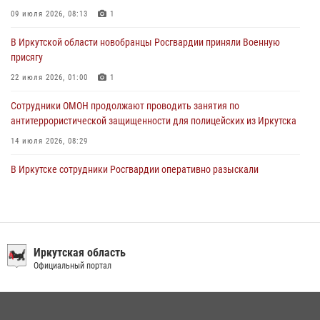
Сотрудники Росгвардии нашли и вернули родственникам
09 июля 2026, 08:13
1
пропавшую пожилую женщину в Иркутске
В Иркутской области новобранцы Росгвардии приняли Военную
30 июля 2026, 07:37
присягу
22 июля 2026, 01:00
1
Сотрудники ОМОН продолжают проводить занятия по
антитеррористической защищенности для полицейских из Иркутска
14 июля 2026, 08:29
В Иркутске сотрудники Росгвардии оперативно разыскали
пенсионерку, страдающую потерей памяти
16 июля 2026, 06:50
При содействии Росгвардии в Иркутске пресечена деятельность
преступной группы, организовавшей бизнес по оказанию интим-
Иркутская область
услуг
Официальный портал
24 июля 2026, 07:40
1
В Иркутске сотрудники вневедомственной охраны Росгвардии