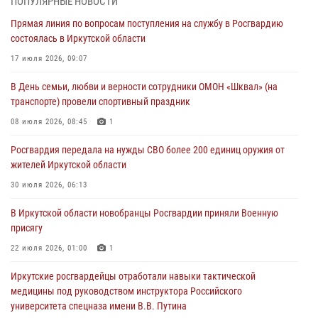
ПОПУЛЯРНЫЕ НОВОСТИ
пропавшую пожилую женщину в Иркутске
Прямая линия по вопросам поступления на службу в Росгвардию
30 июля 2026, 07:37
состоялась в Иркутской области
Росгвардия передала на нужды СВО более 200 единиц оружия от
17 июля 2026, 09:07
жителей Иркутской области
В День семьи, любви и верности сотрудники ОМОН «Шквал» (на
30 июля 2026, 06:13
транспорте) провели спортивный праздник
При силовой поддержке СОБР Росгвардии в Иркутской области
08 июля 2026, 08:45
1
провели рейды по соблюдению миграционного законодательства
Росгвардия передала на нужды СВО более 200 единиц оружия от
30 июля 2026, 04:19
жителей Иркутской области
В честь 10-летия Росгвардии сотрудники вневедомственной охраны
30 июля 2026, 06:13
из Ангарска познакомили отдыхающих детского лагеря со службой
В Иркутской области новобранцы Росгвардии приняли Военную
в ведомстве
присягу
29 июля 2026, 03:44
2
22 июля 2026, 01:00
1
Иркутские росгвардейцы отработали навыки тактической
медицины под руководством инструктора Российского
университета спецназа имени В.В. Путина