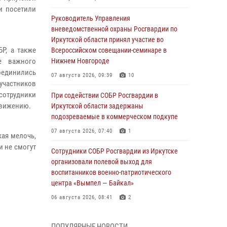
и посетили
Руководитель Управления
вневедомственной охраны Росгвардии по
Иркутской области принял участие во
Р, а также
Всероссийском совещании-семинаре в
е важного
Нижнем Новгороде
оединились
07 августа 2026, 09:39
10
 участников
 сотрудники
При содействии СОБР Росгвардии в
движению.
Иркутской области задержаны
подозреваемые в коммерческом подкупе
07 августа 2026, 07:40
1
кая мелочь,
и не смогут
Сотрудники СОБР Росгвардии из Иркутске
организовали полевой выход для
воспитанников военно-патриотического
центра «Вымпел — Байкал»
06 августа 2026, 08:41
2
В Иркутске состоялся чемпионат Управления
ПОПУЛЯРНЫЕ НОВОСТИ