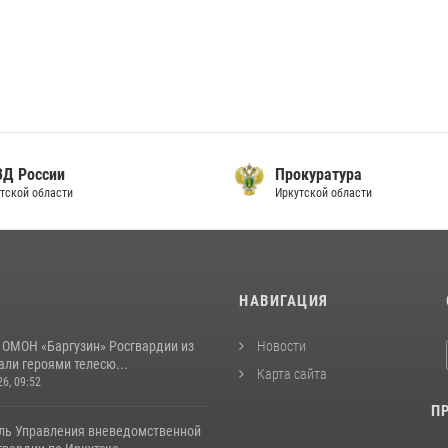
ВД России
Прокуратура
тской области
Иркутской области
И
НАВИГАЦИЯ
 ОМОН «Баргузин» Росгвардии из
Новости
али героями телесю...
Карта сайта
26, 09:52
П
ль Управления вневедомственной