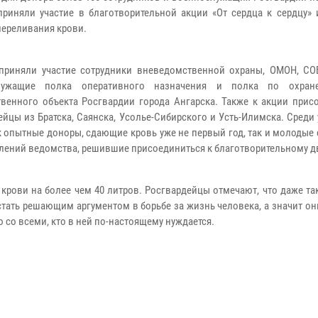
приняли участие в благотворительной акции «От сердца к сердцу» 
переливания крови.
приняли участие сотрудники вневедомственной охраны, ОМОН, СОБ
лужащие полка оперативного назначения и полка по охран
твенного объекта Росгвардии города Ангарска. Также к акции прис
ейцы из Братска, Саянска, Усолье-Сибирского и Усть-Илимска. Среди
к опытные доноры, сдающие кровь уже не первый год, так и молодые
лений ведомства, решившие присоединиться к благотворительному 
крови на более чем 40 литров. Росгвардейцы отмечают, что даже та
стать решающим аргументом в борьбе за жизнь человека, а значит он
ю со всеми, кто в ней по-настоящему нуждается.