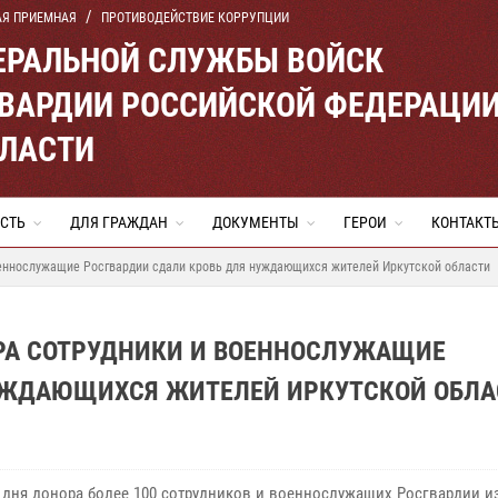
АЯ ПРИЕМНАЯ
ПРОТИВОДЕЙСТВИЕ КОРРУПЦИИ
ЕРАЛЬНОЙ СЛУЖБЫ ВОЙСК
ВАРДИИ РОССИЙСКОЙ ФЕДЕРАЦИ
БЛАСТИ
СТЬ
ДЛЯ ГРАЖДАН
ДОКУМЕНТЫ
ГЕРОИ
КОНТАКТ
оеннослужащие Росгвардии сдали кровь для нуждающихся жителей Иркутской области
РА СОТРУДНИКИ И ВОЕННОСЛУЖАЩИЕ
УЖДАЮЩИХСЯ ЖИТЕЛЕЙ ИРКУТСКОЙ ОБЛА
 дня донора более 100 сотрудников и военнослужащих Росгвардии и