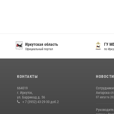
Иркутская область
ГУ М
Официальный портал
по Ирку
КОНТАКТЫ
НОВОСТ
664019
Сотрудники
г. Иркутск,
Ангарска ст
ул. Баррикад д. 56
07 августа 20
+ 7 (3952) 43-29-30 доб.2
Руководите