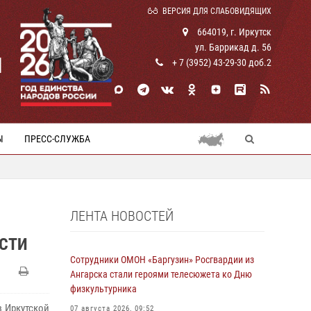
ВЕРСИЯ ДЛЯ СЛАБОВИДЯЩИХ
664019, г. Иркутск
ул. Баррикад д. 56
И
+ 7 (3952) 43-29-30 доб.2
Ы
ПРЕСС-СЛУЖБА
ЛЕНТА НОВОСТЕЙ
СТИ
Сотрудники ОМОН «Баргузин» Росгвардии из
Ангарска стали героями телесюжета ко Дню
физкультурника
з Иркутской
07 августа 2026, 09:52