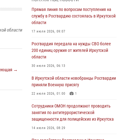
Росгвардии по Иркутской области по самбо
Прямая линия по вопросам поступления на
05 августа 2026, 07:44
4
службу в Росгвардию состоялась в Иркутской
Военнослужащий Росгвардии из Иркутска
области
поучаствовал в окружном этапе
кой области
17 июля 2026, 09:07
всероссийского конкурса наставников «Быть,
а не казаться»
Росгвардия передала на нужды СВО более
200 единиц оружия от жителей Иркутской
04 августа 2026, 07:14
3
области
Росгвардейцы потушили загоревшийся
30 июля 2026, 06:13
ующая →
автомобиль в Иркутске
В Иркутской области новобранцы Росгвардии
03 августа 2026, 04:55
приняли Военную присягу
Росгвардия обеспечила безопасность
22 июля 2026, 01:00
1
мероприятий, посвященных Дню Воздушно-
десантных войск в Иркутской области
Сотрудники ОМОН продолжают проводить
занятия по антитеррористической
03 августа 2026, 03:32
защищенности для полицейских из Иркутска
Росгвардейцы из Братска присоединились к
14 июля 2026, 08:29
донорской акции «От сердца к сердцу»
(видео)