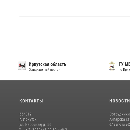
Иркутская область
ГУ М
Официальный портал
по Ирку
КОНТАКТЫ
НОВОСТ
664019
Сотрудники
г. Иркутск,
Ангарска ст
ул. Баррикад д. 56
07 августа 20
+ 7 (3952) 43-29-30 доб.2