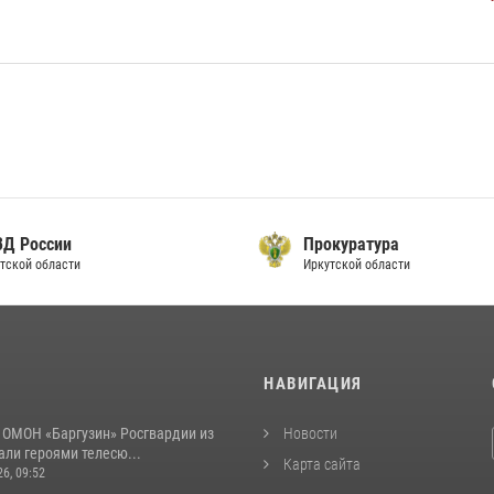
ВД России
Прокуратура
тской области
Иркутской области
И
НАВИГАЦИЯ
 ОМОН «Баргузин» Росгвардии из
Новости
али героями телесю...
Карта сайта
26, 09:52