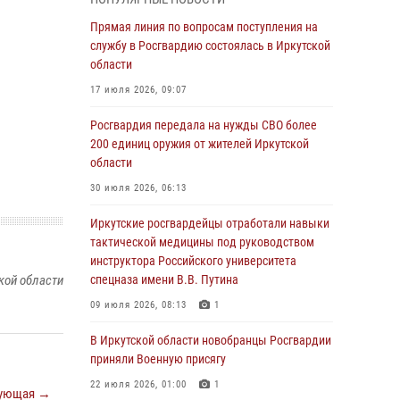
Росгвардии по Иркутской области по самбо
Прямая линия по вопросам поступления на
05 августа 2026, 07:44
4
службу в Росгвардию состоялась в Иркутской
Военнослужащий Росгвардии из Иркутска
области
поучаствовал в окружном этапе
17 июля 2026, 09:07
всероссийского конкурса наставников «Быть,
а не казаться»
Росгвардия передала на нужды СВО более
200 единиц оружия от жителей Иркутской
04 августа 2026, 07:14
3
области
Росгвардейцы потушили загоревшийся
30 июля 2026, 06:13
автомобиль в Иркутске
Иркутские росгвардейцы отработали навыки
03 августа 2026, 04:55
тактической медицины под руководством
Росгвардия обеспечила безопасность
инструктора Российского университета
мероприятий, посвященных Дню Воздушно-
спецназа имени В.В. Путина
кой области
десантных войск в Иркутской области
09 июля 2026, 08:13
1
03 августа 2026, 03:32
В Иркутской области новобранцы Росгвардии
Росгвардейцы из Братска присоединились к
приняли Военную присягу
донорской акции «От сердца к сердцу»
22 июля 2026, 01:00
1
ующая →
(видео)