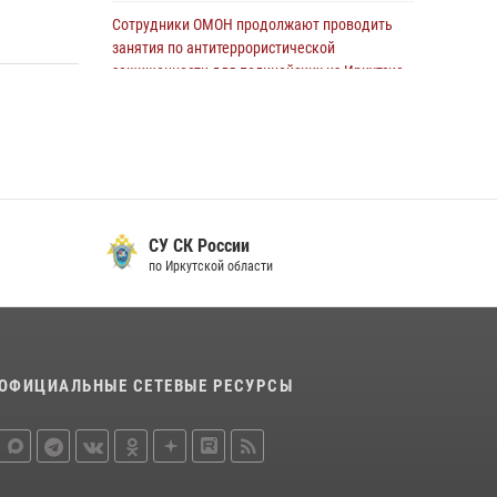
Сотрудники ОМОН продолжают проводить
31 июля 2026, 04:37
1
занятия по антитеррористической
Сотрудники Росгвардии нашли и вернули
защищенности для полицейских из Иркутска
родственникам пропавшую пожилую
14 июля 2026, 08:29
женщину в Иркутске
В Иркутске сотрудники Росгвардии
30 июля 2026, 07:37
оперативно разыскали пенсионерку,
страдающую потерей памяти
16 июля 2026, 06:50
СУ СК России
по Иркутской области
При содействии Росгвардии в Иркутске
пресечена деятельность преступной группы,
организовавшей бизнес по оказанию интим-
услуг
24 июля 2026, 07:40
1
ОФИЦИАЛЬНЫЕ СЕТЕВЫЕ РЕСУРСЫ
В Иркутске сотрудники вневедомственной
охраны Росгвардии приняли участие в
благотворительной акции
13 июля 2026, 07:04
4