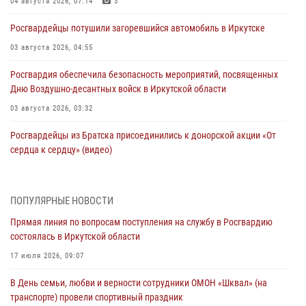
04 августа 2026, 07:14
3
Росгвардейцы потушили загоревшийся автомобиль в Иркутске
03 августа 2026, 04:55
Росгвардия обеспечила безопасность мероприятий, посвященных
Дню Воздушно-десантных войск в Иркутской области
03 августа 2026, 03:32
Росгвардейцы из Братска присоединились к донорской акции «От
сердца к сердцу» (видео)
31 июля 2026, 04:37
1
Сотрудники Росгвардии нашли и вернули родственникам
ПОПУЛЯРНЫЕ НОВОСТИ
пропавшую пожилую женщину в Иркутске
Прямая линия по вопросам поступления на службу в Росгвардию
30 июля 2026, 07:37
состоялась в Иркутской области
Росгвардия передала на нужды СВО более 200 единиц оружия от
17 июля 2026, 09:07
жителей Иркутской области
В День семьи, любви и верности сотрудники ОМОН «Шквал» (на
30 июля 2026, 06:13
транспорте) провели спортивный праздник