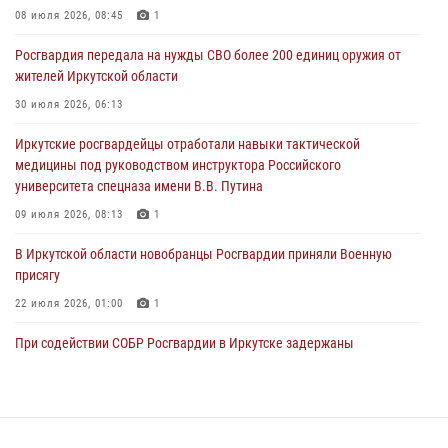
При силовой поддержке СОБР Росгвардии в Иркутской области
08 июля 2026, 08:45
1
провели рейды по соблюдению миграционного законодательства
Росгвардия передала на нужды СВО более 200 единиц оружия от
30 июля 2026, 04:19
жителей Иркутской области
В честь 10-летия Росгвардии сотрудники вневедомственной охраны
30 июля 2026, 06:13
из Ангарска познакомили отдыхающих детского лагеря со службой
Иркутские росгвардейцы отработали навыки тактической
в ведомстве
медицины под руководством инструктора Российского
29 июля 2026, 03:44
2
университета спецназа имени В.В. Путина
09 июля 2026, 08:13
1
В Иркутской области новобранцы Росгвардии приняли Военную
присягу
22 июля 2026, 01:00
1
При содействии СОБР Росгвардии в Иркутске задержаны
подозреваемые в совершении тяжких и особо тяжких преступлений
07 июля 2026, 08:35
Сотрудники ОМОН продолжают проводить занятия по