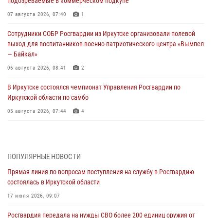
подозреваемые в коммерческом подкупе
07 августа 2026, 07:40
1
Сотрудники СОБР Росгвардии из Иркутске организовали полевой
выход для воспитанников военно-патриотического центра «Вымпел
— Байкал»
06 августа 2026, 08:41
2
В Иркутске состоялся чемпионат Управления Росгвардии по
Иркутской области по самбо
05 августа 2026, 07:44
4
Военнослужащий Росгвардии из Иркутска поучаствовал в окружном
этапе всероссийского конкурса наставников «Быть, а не казаться»
04 августа 2026, 07:14
3
ПОПУЛЯРНЫЕ НОВОСТИ
Прямая линия по вопросам поступления на службу в Росгвардию
Росгвардейцы потушили загоревшийся автомобиль в Иркутске
состоялась в Иркутской области
03 августа 2026, 04:55
17 июля 2026, 09:07
Росгвардия обеспечила безопасность мероприятий, посвященных
Росгвардия передала на нужды СВО более 200 единиц оружия от
Дню Воздушно-десантных войск в Иркутской области