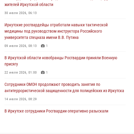
жителей Иркутской области
03 августа 2026, 03:32
30 июля 2026, 06:13
Росгвардейцы из Братска присоединились к донорской акции «От
Иркутские росгвардейцы отработали навыки тактической
сердца к сердцу» (видео)
медицины под руководством инструктора Российского
31 июля 2026, 04:37
1
университета спецназа имени В.В. Путина
Сотрудники Росгвардии нашли и вернули родственникам
09 июля 2026, 08:13
1
пропавшую пожилую женщину в Иркутске
В Иркутской области новобранцы Росгвардии приняли Военную
30 июля 2026, 07:37
присягу
22 июля 2026, 01:00
1
Сотрудники ОМОН продолжают проводить занятия по
антитеррористической защищенности для полицейских из Иркутска
14 июля 2026, 08:29
В Иркутске сотрудники Росгвардии оперативно разыскали
пенсионерку, страдающую потерей памяти
16 июля 2026, 06:50