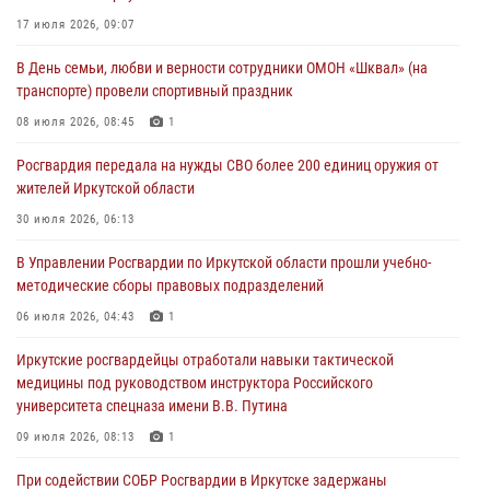
При силовой поддержке СОБР Росгвардии в Иркутской области
провели рейды по соблюдению миграционного законодательства
17 июля 2026, 09:07
30 июля 2026, 04:19
В День семьи, любви и верности сотрудники ОМОН «Шквал» (на
транспорте) провели спортивный праздник
В честь 10-летия Росгвардии сотрудники вневедомственной охраны
из Ангарска познакомили отдыхающих детского лагеря со службой
08 июля 2026, 08:45
1
в ведомстве
Росгвардия передала на нужды СВО более 200 единиц оружия от
29 июля 2026, 03:44
2
жителей Иркутской области
Росгвардейцы из Иркутска приняли участие в праздновании Дня
30 июля 2026, 06:13
Крещения Руси
В Управлении Росгвардии по Иркутской области прошли учебно-
28 июля 2026, 07:15
4
методические сборы правовых подразделений
06 июля 2026, 04:43
1
Иркутские росгвардейцы отработали навыки тактической
медицины под руководством инструктора Российского
университета спецназа имени В.В. Путина
09 июля 2026, 08:13
1
При содействии СОБР Росгвардии в Иркутске задержаны