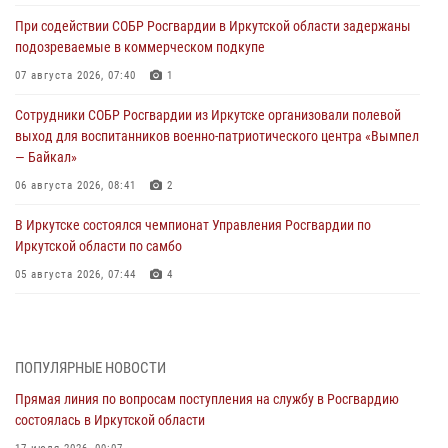
При содействии СОБР Росгвардии в Иркутской области задержаны
подозреваемые в коммерческом подкупе
07 августа 2026, 07:40
1
Сотрудники СОБР Росгвардии из Иркутске организовали полевой
выход для воспитанников военно-патриотического центра «Вымпел
— Байкал»
06 августа 2026, 08:41
2
В Иркутске состоялся чемпионат Управления Росгвардии по
Иркутской области по самбо
05 августа 2026, 07:44
4
Военнослужащий Росгвардии из Иркутска поучаствовал в окружном
этапе всероссийского конкурса наставников «Быть, а не казаться»
04 августа 2026, 07:14
3
ПОПУЛЯРНЫЕ НОВОСТИ
Прямая линия по вопросам поступления на службу в Росгвардию
Росгвардейцы потушили загоревшийся автомобиль в Иркутске
состоялась в Иркутской области
03 августа 2026, 04:55