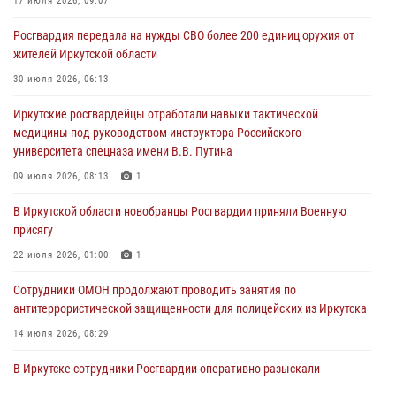
17 июля 2026, 09:07
Росгвардия обеспечила безопасность мероприятий, посвященных
Росгвардия передала на нужды СВО более 200 единиц оружия от
Дню Воздушно-десантных войск в Иркутской области
жителей Иркутской области
03 августа 2026, 03:32
30 июля 2026, 06:13
Росгвардейцы из Братска присоединились к донорской акции «От
Иркутские росгвардейцы отработали навыки тактической
сердца к сердцу» (видео)
медицины под руководством инструктора Российского
31 июля 2026, 04:37
1
университета спецназа имени В.В. Путина
Сотрудники Росгвардии нашли и вернули родственникам
09 июля 2026, 08:13
1
пропавшую пожилую женщину в Иркутске
В Иркутской области новобранцы Росгвардии приняли Военную
30 июля 2026, 07:37
присягу
22 июля 2026, 01:00
1
Сотрудники ОМОН продолжают проводить занятия по
антитеррористической защищенности для полицейских из Иркутска
14 июля 2026, 08:29
В Иркутске сотрудники Росгвардии оперативно разыскали
пенсионерку, страдающую потерей памяти