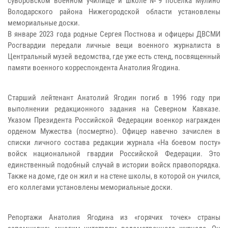
суворовском военном училище и школе №9 поселка Мулино
Володарского района Нижегородской области установлены
мемориальные доски.
В январе 2023 года родные Сергея Постнова и офицеры ДВСМИ
Росгвардии передали личные вещи военного журналиста в
Центральный музей ведомства, где уже есть стенд, посвященный
памяти военного корреспондента Анатолия Ягодина.
Старший лейтенант Анатолий Ягодин погиб в 1996 году при
выполнении редакционного задания на Северном Кавказе.
Указом Президента Российской Федерации военкор награжден
орденом Мужества (посмертно). Офицер навечно зачислен в
списки личного состава редакции журнала «На боевом посту»
войск национальной гвардии Российской Федерации. Это
единственный подобный случай в истории войск правопорядка.
Также на доме, где он жил и на стене школы, в которой он учился,
его коллегами установлены мемориальные доски.
Репортажи Анатолия Ягодина из «горячих точек» страны