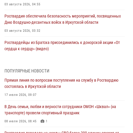
03 августа 2026, 04:55
Росгвардия обеспечила безопасность мероприятий, посвященных
Дню Воздушно-десантных войск в Иркутской области
03 августа 2026, 03:32
Росгвардейцы из Братска присоединились к донорской акции «От
сердца к сердцу» (видео)
31 июля 2026, 04:37
1
Сотрудники Росгвардии нашли и вернули родственникам
ПОПУЛЯРНЫЕ НОВОСТИ
пропавшую пожилую женщину в Иркутске
Прямая линия по вопросам поступления на службу в Росгвардию
30 июля 2026, 07:37
состоялась в Иркутской области
Росгвардия передала на нужды СВО более 200 единиц оружия от
17 июля 2026, 09:07
жителей Иркутской области
В День семьи, любви и верности сотрудники ОМОН «Шквал» (на
30 июля 2026, 06:13
транспорте) провели спортивный праздник
При силовой поддержке СОБР Росгвардии в Иркутской области
08 июля 2026, 08:45
1
провели рейды по соблюдению миграционного законодательства
Росгвардия передала на нужды СВО более 200 единиц оружия от