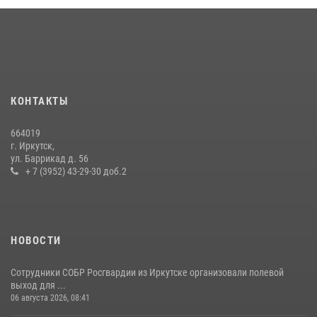
При содействии Росгвардии в Иркутске пресечена деятельность
преступной группы, организовавшей бизнес по оказанию интим-
услуг
24 июля 2026, 07:40
1
В Иркутске сотрудники Росгвардии оперативно разыскали
КОНТАКТЫ
пенсионерку, страдающую потерей памяти
16 июля 2026, 06:50
664019
г. Иркутск,
В Иркутске сотрудники вневедомственной охраны Росгвардии
ул. Баррикад д. 56
приняли участие в благотворительной акции
+ 7 (3952) 43-29-30 доб.2
13 июля 2026, 07:04
4
НОВОСТИ
Сотрудники СОБР Росгвардии из Иркутске организовали полевой
выход для ...
06 августа 2026, 08:41