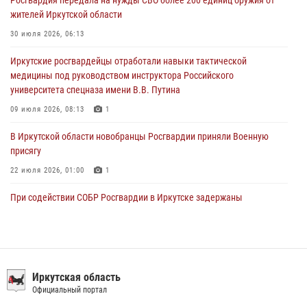
30 июля 2026, 04:19
жителей Иркутской области
В честь 10-летия Росгвардии сотрудники вневедомственной охраны
30 июля 2026, 06:13
из Ангарска познакомили отдыхающих детского лагеря со службой
Иркутские росгвардейцы отработали навыки тактической
в ведомстве
медицины под руководством инструктора Российского
29 июля 2026, 03:44
2
университета спецназа имени В.В. Путина
09 июля 2026, 08:13
1
В Иркутской области новобранцы Росгвардии приняли Военную
присягу
22 июля 2026, 01:00
1
При содействии СОБР Росгвардии в Иркутске задержаны
подозреваемые в совершении тяжких и особо тяжких преступлений
07 июля 2026, 08:35
Сотрудники ОМОН продолжают проводить занятия по
антитеррористической защищенности для полицейских из Иркутска
Иркутская область
Официальный портал
14 июля 2026, 08:29