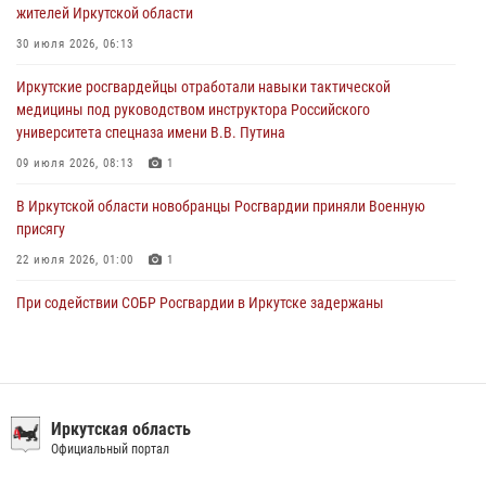
30 июля 2026, 04:19
жителей Иркутской области
В честь 10-летия Росгвардии сотрудники вневедомственной охраны
30 июля 2026, 06:13
из Ангарска познакомили отдыхающих детского лагеря со службой
Иркутские росгвардейцы отработали навыки тактической
в ведомстве
медицины под руководством инструктора Российского
29 июля 2026, 03:44
2
университета спецназа имени В.В. Путина
09 июля 2026, 08:13
1
В Иркутской области новобранцы Росгвардии приняли Военную
присягу
22 июля 2026, 01:00
1
При содействии СОБР Росгвардии в Иркутске задержаны
подозреваемые в совершении тяжких и особо тяжких преступлений
07 июля 2026, 08:35
Сотрудники ОМОН продолжают проводить занятия по
антитеррористической защищенности для полицейских из Иркутска
Иркутская область
Официальный портал
14 июля 2026, 08:29