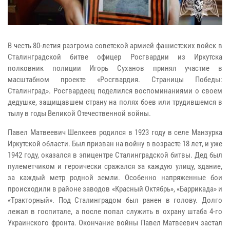
В честь 80-летия разгрома советской армией фашистских войск в
Сталинградской битве офицер Росгвардии из Иркутска
полковник полиции Игорь Суханов принял участие в
масштабном проекте «Росгвардия. Страницы Победы:
Сталинград». Росгвардеец поделился воспоминаниями о своем
дедушке, защищавшем страну на полях боев или трудившемся в
тылу в годы Великой Отечественной войны.
Павел Матвеевич Шелкеев родился в 1923 году в селе Манзурка
Иркутской области. Был призван на войну в возрасте 18 лет, и уже
1942 году, оказался в эпицентре Сталинградской битвы. Дед был
пулеметчиком и героически сражался за каждую улицу, здание,
за каждый метр родной земли. Особенно напряженные бои
происходили в районе заводов «Красный Октябрь», «Баррикада» и
«Тракторный». Под Сталинградом был ранен в голову. Долго
лежал в госпитале, а после попал служить в охрану штаба 4-го
Украинского фронта. Окончание войны Павел Матвеевич застал