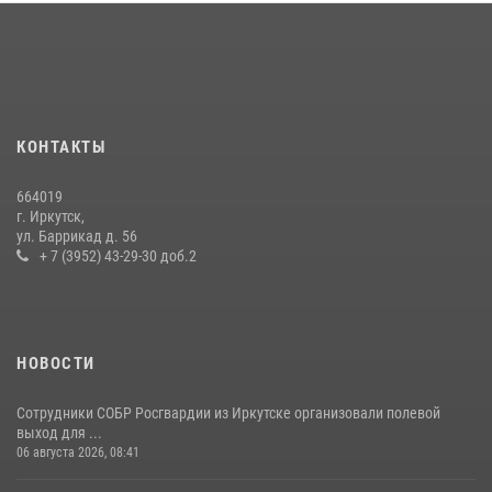
В Иркутске сотрудники Росгвардии оперативно разыскали
пенсионерку, страдающую потерей памяти
16 июля 2026, 06:50
При содействии Росгвардии в Иркутске пресечена деятельность
преступной группы, организовавшей бизнес по оказанию интим-
КОНТАКТЫ
услуг
24 июля 2026, 07:40
1
664019
г. Иркутск,
В Иркутске сотрудники вневедомственной охраны Росгвардии
ул. Баррикад д. 56
приняли участие в благотворительной акции
+ 7 (3952) 43-29-30 доб.2
13 июля 2026, 07:04
4
НОВОСТИ
Сотрудники СОБР Росгвардии из Иркутске организовали полевой
выход для ...
06 августа 2026, 08:41