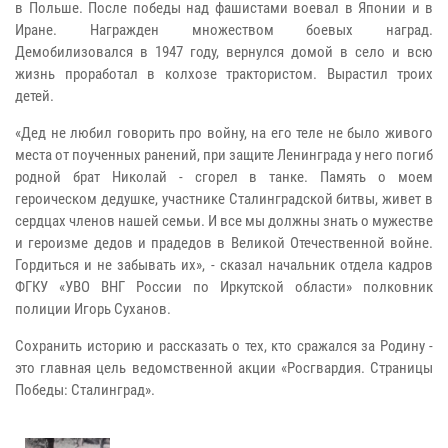
в Польше. После победы над фашистами воевал в Японии и в
Иране. Награжден множеством боевых наград.
Демобилизовался в 1947 году, вернулся домой в село и всю
жизнь проработал в колхозе трактористом. Вырастил троих
детей.
«Дед не любил говорить про войну, на его теле не было живого
места от поученных ранений, при защите Ленинграда у него погиб
родной брат Николай - сгорел в танке. Память о моем
героическом дедушке, участнике Сталинградской битвы, живет в
сердцах членов нашей семьи. И все мы должны знать о мужестве
и героизме дедов и прадедов в Великой Отечественной войне.
Гордиться и не забывать их», - сказал начальник отдела кадров
ФГКУ «УВО ВНГ России по Иркутской области» полковник
полиции Игорь Суханов.
Сохранить историю и рассказать о тех, кто сражался за Родину -
это главная цель ведомственной акции «Росгвардия. Страницы
Победы: Сталинград».