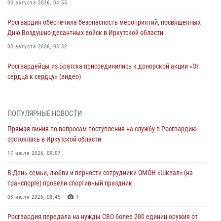
03 августа 2026, 04:55
Росгвардия обеспечила безопасность мероприятий, посвященных
Дню Воздушно-десантных войск в Иркутской области
03 августа 2026, 03:32
Росгвардейцы из Братска присоединились к донорской акции «От
сердца к сердцу» (видео)
31 июля 2026, 04:37
1
Сотрудники Росгвардии нашли и вернули родственникам
ПОПУЛЯРНЫЕ НОВОСТИ
пропавшую пожилую женщину в Иркутске
Прямая линия по вопросам поступления на службу в Росгвардию
30 июля 2026, 07:37
состоялась в Иркутской области
Росгвардия передала на нужды СВО более 200 единиц оружия от
17 июля 2026, 09:07
жителей Иркутской области
В День семьи, любви и верности сотрудники ОМОН «Шквал» (на
30 июля 2026, 06:13
транспорте) провели спортивный праздник
При силовой поддержке СОБР Росгвардии в Иркутской области
08 июля 2026, 08:45
1
провели рейды по соблюдению миграционного законодательства
Росгвардия передала на нужды СВО более 200 единиц оружия от