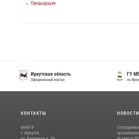
← Предыдущая
Иркутская область
ГУ М
Официальный портал
по Ирку
КОНТАКТЫ
НОВОСТ
664019
Сотрудники
г. Иркутск,
организовал
ул. Баррикад д. 56
06 августа 20