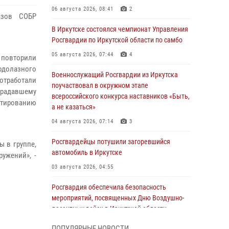
06 августа 2026, 08:41
2
азов СОБР
В Иркутске состоялся чемпионат Управления
Росгвардии по Иркутской области по самбо
05 августа 2026, 07:44
4
и повторили
долазного
Военнослужащий Росгвардии из Иркутска
отработали
поучаствовал в окружном этапе
традавшему
всероссийского конкурса наставников «Быть,
нтированию
а не казаться»
04 августа 2026, 07:14
3
Росгвардейцы потушили загоревшийся
ы в группе,
автомобиль в Иркутске
ужений», -
03 августа 2026, 04:55
Росгвардия обеспечила безопасность
мероприятий, посвященных Дню Воздушно-
десантных войск в Иркутской области
03 августа 2026, 03:32
ПОПУЛЯРНЫЕ НОВОСТИ