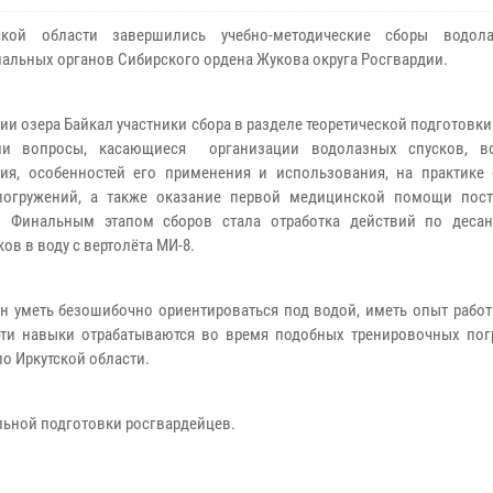
ской области завершились учебно-методические сборы водол
иальных органов Сибирского ордена Жукова округа Росгвардии.
рии озера Байкал участники сбора в разделе теоретической подготовк
ли вопросы, касающиеся организации водолазных спусков, во
ия, особенностей его применения и использования, на практике 
погружений, а также оказание первой медицинской помощи пос
у. Финальным этапом сборов стала отработка действий по деса
ов в воду с вертолёта МИ-8.
н уметь безошибочно ориентироваться под водой, иметь опыт работ
ти навыки отрабатываются во время подобных тренировочных погр
о Иркутской области.
ьной подготовки росгвардейцев.