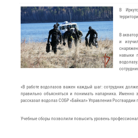
В Иркут
территор
В аквато
и изучи
снаряжен
навыки 
водолаз
сотрудник
«В работе водолазов важен каждый шаг: сотрудник долже
правильно объясняться и понимать напарника. Именно э
рассказал водолаз СОБР «Байкал» Управления Росгвардии п
Учебные сборы позволили повысить уровень профессионал