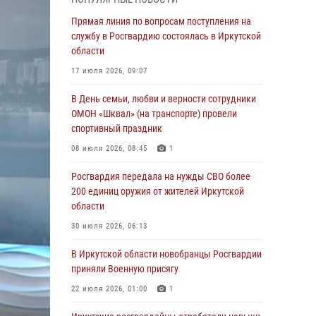
Росгвардейцы из Братска присоединились к
Прямая линия по вопросам поступления на
донорской акции «От сердца к сердцу»
службу в Росгвардию состоялась в Иркутской
(видео)
области
31 июля 2026, 04:37
1
17 июля 2026, 09:07
Сотрудники Росгвардии нашли и вернули
В День семьи, любви и верности сотрудники
родственникам пропавшую пожилую
ОМОН «Шквал» (на транспорте) провели
женщину в Иркутске
спортивный праздник
30 июля 2026, 07:37
08 июля 2026, 08:45
1
Росгвардия передала на нужды СВО более
Росгвардия передала на нужды СВО более
200 единиц оружия от жителей Иркутской
200 единиц оружия от жителей Иркутской
области
области
30 июля 2026, 06:13
30 июля 2026, 06:13
При силовой поддержке СОБР Росгвардии в
В Иркутской области новобранцы Росгвардии
Иркутской области провели рейды по
приняли Военную присягу
соблюдению миграционного
22 июля 2026, 01:00
1
законодательства