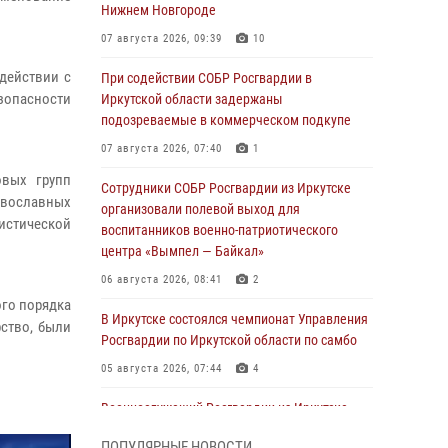
Нижнем Новгороде
07 августа 2026, 09:39
10
действии с
При содействии СОБР Росгвардии в
зопасности
Иркутской области задержаны
подозреваемые в коммерческом подкупе
07 августа 2026, 07:40
1
овых групп
Сотрудники СОБР Росгвардии из Иркутске
авославных
организовали полевой выход для
истической
воспитанников военно-патриотического
центра «Вымпел — Байкал»
06 августа 2026, 08:41
2
го порядка
В Иркутске состоялся чемпионат Управления
ство, были
Росгвардии по Иркутской области по самбо
05 августа 2026, 07:44
4
Военнослужащий Росгвардии из Иркутска
поучаствовал в окружном этапе
ПОПУЛЯРНЫЕ НОВОСТИ