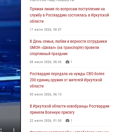
всероссийского конкурса наставников «Быть,
а не казаться»
Прямая линия по вопросам поступления на
службу в Росгвардию состоялась в Иркутской
04 августа 2026, 07:14
3
области
Росгвардейцы потушили загоревшийся
17 июля 2026, 09:07
автомобиль в Иркутске
В День семьи, любви и верности сотрудники
03 августа 2026, 04:55
ОМОН «Шквал» (на транспорте) провели
Росгвардия обеспечила безопасность
спортивный праздник
мероприятий, посвященных Дню Воздушно-
08 июля 2026, 08:45
1
десантных войск в Иркутской области
Росгвардия передала на нужды СВО более
03 августа 2026, 03:32
200 единиц оружия от жителей Иркутской
Росгвардейцы из Братска присоединились к
области
донорской акции «От сердца к сердцу»
30 июля 2026, 06:13
(видео)
В Иркутской области новобранцы Росгвардии
31 июля 2026, 04:37
1
приняли Военную присягу
Сотрудники Росгвардии нашли и вернули
22 июля 2026, 01:00
1
родственникам пропавшую пожилую
женщину в Иркутске