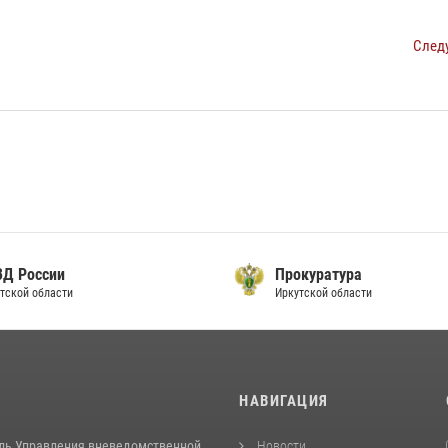
След
ВД России
Прокуратура
тской области
Иркутской области
И
НАВИГАЦИЯ
ль Управления вневедомственной
Новости