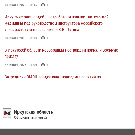
08 июля 2026, 08:45
1
Сотрудники Росгвардии нашли и вернули родственникам
Иркутские росгвардейцы отработали навыки тактической
пропавшую пожилую женщину в Иркутске
медицины под руководством инструктора Российского
30 июля 2026, 07:37
университета спецназа имени В.В. Путина
09 июля 2026, 08:13
1
В Иркутской области новобранцы Росгвардии приняли Военную
присягу
22 июля 2026, 01:00
1
Сотрудники ОМОН продолжают проводить занятия по
антитеррористической защищенности для полицейских из Иркутска
14 июля 2026, 08:29
При содействии Росгвардии в Иркутске пресечена деятельность
преступной группы, организовавшей бизнес по оказанию интим-
Иркутская область
услуг
Официальный портал
24 июля 2026, 07:40
1