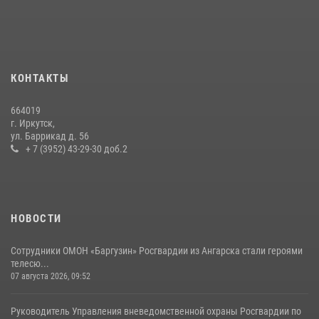
В Иркутске сотрудники Росгвардии оперативно разыскали
пенсионерку, страдающую потерей памяти
16 июля 2026, 06:50
В Иркутске сотрудники вневедомственной охраны Росгвардии
КОНТАКТЫ
приняли участие в благотворительной акции
13 июля 2026, 07:04
4
664019
г. Иркутск,
В Иркутской области состоится прямая линия по вопросам
ул. Баррикад д. 56
поступления на службу в Росгвардию
+ 7 (3952) 43-29-30 доб.2
16 июля 2026, 09:19
НОВОСТИ
Сотрудники ОМОН «Баргузин» Росгвардии из Ангарска стали героями
телесю...
07 августа 2026, 09:52
Руководитель Управления вневедомственной охраны Росгвардии по