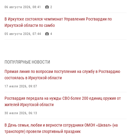
06 августа 2026, 08:41
2
В Иркутске состоялся чемпионат Управления Росгвардии по
Иркутской области по самбо
05 августа 2026, 07:44
4
Военнослужащий Росгвардии из Иркутска поучаствовал в окружном
этапе всероссийского конкурса наставников «Быть, а не казаться»
04 августа 2026, 07:14
3
ПОПУЛЯРНЫЕ НОВОСТИ
Прямая линия по вопросам поступления на службу в Росгвардию
Росгвардейцы потушили загоревшийся автомобиль в Иркутске
состоялась в Иркутской области
03 августа 2026, 04:55
17 июля 2026, 09:07
Росгвардия обеспечила безопасность мероприятий, посвященных
Росгвардия передала на нужды СВО более 200 единиц оружия от
Дню Воздушно-десантных войск в Иркутской области
жителей Иркутской области
03 августа 2026, 03:32
30 июля 2026, 06:13
Росгвардейцы из Братска присоединились к донорской акции «От
В День семьи, любви и верности сотрудники ОМОН «Шквал» (на
сердца к сердцу» (видео)
транспорте) провели спортивный праздник
31 июля 2026, 04:37
1