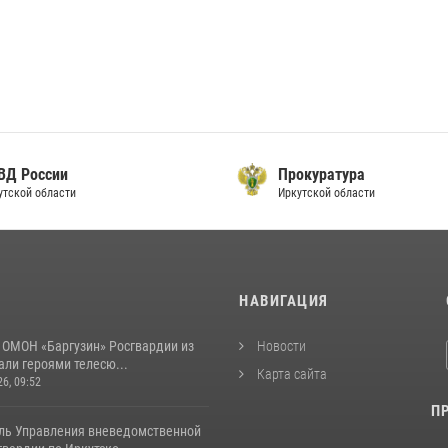
ВД России
Прокуратура
тской области
Иркутской области
И
НАВИГАЦИЯ
 ОМОН «Баргузин» Росгвардии из
Новости
али героями телесю...
Карта сайта
26, 09:52
П
ль Управления вневедомственной