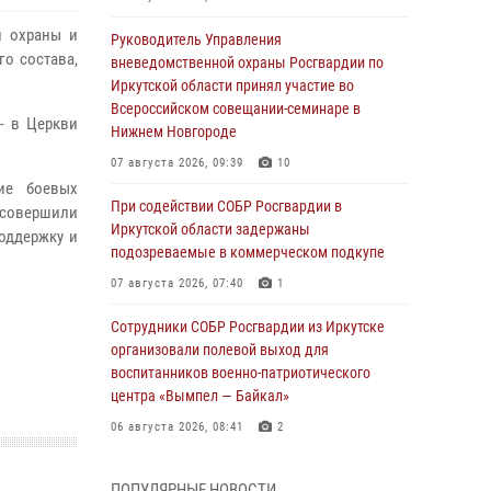
й охраны и
Руководитель Управления
го состава,
вневедомственной охраны Росгвардии по
Иркутской области принял участие во
Всероссийском совещании-семинаре в
- в Церкви
Нижнем Новгороде
07 августа 2026, 09:39
10
ие боевых
При содействии СОБР Росгвардии в
 совершили
Иркутской области задержаны
оддержку и
подозреваемые в коммерческом подкупе
07 августа 2026, 07:40
1
Сотрудники СОБР Росгвардии из Иркутске
организовали полевой выход для
воспитанников военно-патриотического
центра «Вымпел — Байкал»
06 августа 2026, 08:41
2
В Иркутске состоялся чемпионат Управления
ПОПУЛЯРНЫЕ НОВОСТИ