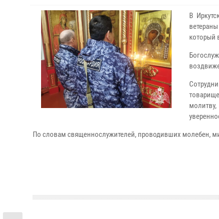
В Иркутс
ветераны
который 
Богослуж
воздвиже
Сотрудн
товарищ
молитву,
увереннос
По словам священнослужителей, проводивших молебен, ми