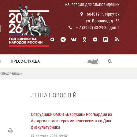
ВЕРСИЯ ДЛЯ СЛАБОВИДЯЩИХ
664019, г. Иркутск
ул. Баррикад д. 56
И
+ 7 (3952) 43-29-30 доб.2
Ы
ПРЕСС-СЛУЖБА
 спецоперации
ЛЕНТА НОВОСТЕЙ
И
Сотрудники ОМОН «Баргузин» Росгвардии из
Ангарска стали героями телесюжета ко Дню
физкультурника
07 августа 2026, 09:52