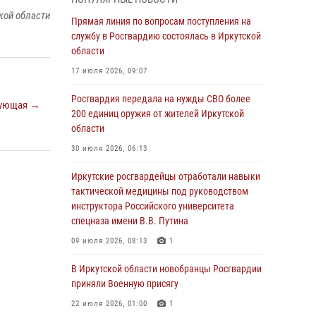
Росгвардии по Иркутской области по самбо
кой области
Прямая линия по вопросам поступления на
05 августа 2026, 07:44
4
службу в Росгвардию состоялась в Иркутской
Военнослужащий Росгвардии из Иркутска
области
поучаствовал в окружном этапе
17 июля 2026, 09:07
всероссийского конкурса наставников «Быть,
а не казаться»
Росгвардия передала на нужды СВО более
ующая →
200 единиц оружия от жителей Иркутской
04 августа 2026, 07:14
3
области
Росгвардейцы потушили загоревшийся
30 июля 2026, 06:13
автомобиль в Иркутске
Иркутские росгвардейцы отработали навыки
03 августа 2026, 04:55
тактической медицины под руководством
Росгвардия обеспечила безопасность
инструктора Российского университета
мероприятий, посвященных Дню Воздушно-
спецназа имени В.В. Путина
десантных войск в Иркутской области
09 июля 2026, 08:13
1
03 августа 2026, 03:32
В Иркутской области новобранцы Росгвардии
Росгвардейцы из Братска присоединились к
приняли Военную присягу
донорской акции «От сердца к сердцу»
22 июля 2026, 01:00
1
(видео)