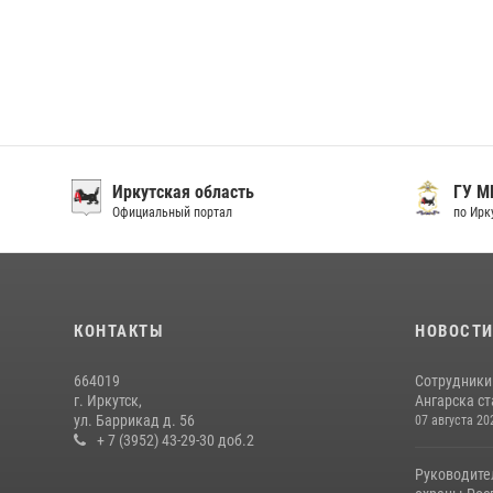
Иркутская область
ГУ М
Официальный портал
по Ирку
КОНТАКТЫ
НОВОСТ
664019
Сотрудники
г. Иркутск,
Ангарска ст
ул. Баррикад д. 56
07 августа 20
+ 7 (3952) 43-29-30 доб.2
Руководите