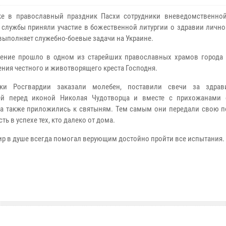
ке в православный праздник Пасхи сотрудники вневедомственно
 службы приняли участие в божественной литургии о здравии лично
выполняет служебно-боевые задачи на Украине.
ение прошло в одном из старейших православных храмов города 
ния честного и животворящего креста Господня.
ики Росгвардии заказали молебен, поставили свечи за здрав
ей перед иконой Николая Чудотворца и вместе с прихожанами
 а также приложились к святыням. Тем самым они передали свою п
ть в успехе тех, кто далеко от дома.
р в душе всегда помогал верующим достойно пройти все испытания.