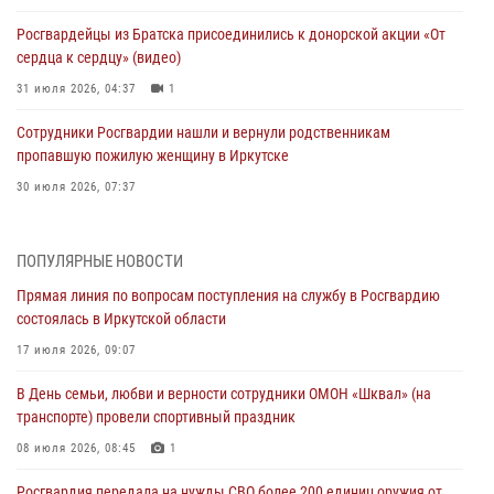
Росгвардейцы из Братска присоединились к донорской акции «От
сердца к сердцу» (видео)
31 июля 2026, 04:37
1
Сотрудники Росгвардии нашли и вернули родственникам
пропавшую пожилую женщину в Иркутске
30 июля 2026, 07:37
Росгвардия передала на нужды СВО более 200 единиц оружия от
жителей Иркутской области
ПОПУЛЯРНЫЕ НОВОСТИ
30 июля 2026, 06:13
Прямая линия по вопросам поступления на службу в Росгвардию
состоялась в Иркутской области
При силовой поддержке СОБР Росгвардии в Иркутской области
провели рейды по соблюдению миграционного законодательства
17 июля 2026, 09:07
30 июля 2026, 04:19
В День семьи, любви и верности сотрудники ОМОН «Шквал» (на
транспорте) провели спортивный праздник
В честь 10-летия Росгвардии сотрудники вневедомственной охраны
из Ангарска познакомили отдыхающих детского лагеря со службой
08 июля 2026, 08:45
1
в ведомстве
Росгвардия передала на нужды СВО более 200 единиц оружия от