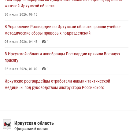
29 июля 2026, 03:44
2
жителей Иркутской области
Росгвардейцы из Иркутска приняли участие в праздновании Дня
30 июля 2026, 06:13
Крещения Руси
В Управлении Росгвардии по Иркутской области прошли учебно-
28 июля 2026, 07:15
4
методические сборы правовых подразделений
06 июля 2026, 04:43
1
В Иркутской области новобранцы Росгвардии приняли Военную
присягу
22 июля 2026, 01:00
1
Иркутские росгвардейцы отработали навыки тактической
медицины под руководством инструктора Российского
университета спецназа имени В.В. Путина
09 июля 2026, 08:13
1
При содействии СОБР Росгвардии в Иркутске задержаны
подозреваемые в совершении тяжких и особо тяжких преступлений
Иркутская область
Официальный портал
07 июля 2026, 08:35