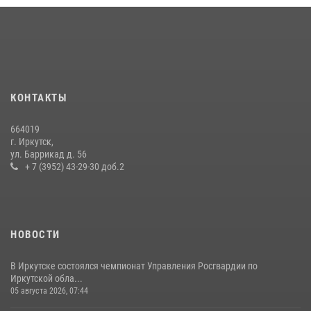
Сотрудники ОМОН продолжают проводить занятия по
антитеррористической защищенности для полицейских из Иркутска
14 июля 2026, 08:29
В Иркутске сотрудники Росгвардии оперативно разыскали
пенсионерку, страдающую потерей памяти
КОНТАКТЫ
16 июля 2026, 06:50
664019
При содействии Росгвардии в Иркутске пресечена деятельность
г. Иркутск,
преступной группы, организовавшей бизнес по оказанию интим-
ул. Баррикад д. 56
услуг
+ 7 (3952) 43-29-30 доб.2
24 июля 2026, 07:40
1
НОВОСТИ
В Иркутске состоялся чемпионат Управления Росгвардии по
Иркутской обла...
05 августа 2026, 07:44