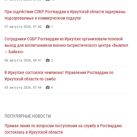
При содействии СОБР Росгвардии в Иркутской области задержаны
подозреваемые в коммерческом подкупе
07 августа 2026, 07:40
1
Сотрудники СОБР Росгвардии из Иркутске организовали полевой
выход для воспитанников военно-патриотического центра «Вымпел
— Байкал»
06 августа 2026, 08:41
2
В Иркутске состоялся чемпионат Управления Росгвардии по
Иркутской области по самбо
05 августа 2026, 07:44
4
Военнослужащий Росгвардии из Иркутска поучаствовал в окружном
этапе всероссийского конкурса наставников «Быть, а не казаться»
04 августа 2026, 07:14
3
ПОПУЛЯРНЫЕ НОВОСТИ
Прямая линия по вопросам поступления на службу в Росгвардию
Росгвардейцы потушили загоревшийся автомобиль в Иркутске
состоялась в Иркутской области
03 августа 2026, 04:55