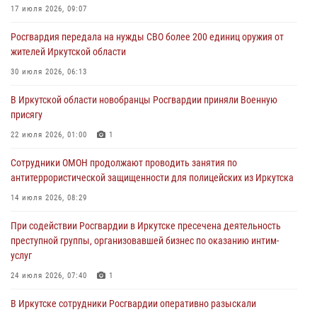
17 июля 2026, 09:07
Росгвардия обеспечила безопасность мероприятий, посвященных
Росгвардия передала на нужды СВО более 200 единиц оружия от
Дню Воздушно-десантных войск в Иркутской области
жителей Иркутской области
03 августа 2026, 03:32
30 июля 2026, 06:13
Росгвардейцы из Братска присоединились к донорской акции «От
В Иркутской области новобранцы Росгвардии приняли Военную
сердца к сердцу» (видео)
присягу
31 июля 2026, 04:37
1
22 июля 2026, 01:00
1
Сотрудники Росгвардии нашли и вернули родственникам
Сотрудники ОМОН продолжают проводить занятия по
пропавшую пожилую женщину в Иркутске
антитеррористической защищенности для полицейских из Иркутска
30 июля 2026, 07:37
14 июля 2026, 08:29
При содействии Росгвардии в Иркутске пресечена деятельность
преступной группы, организовавшей бизнес по оказанию интим-
услуг
24 июля 2026, 07:40
1
В Иркутске сотрудники Росгвардии оперативно разыскали