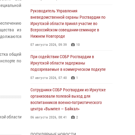
ециальной
Руководитель Управления
вневедомственной охраны Росгвардии по
беспечению
Иркутской области принял участие во
щества из
Всероссийском совещании-семинаре в
должаются
Нижнем Новгороде
07 августа 2026, 09:39
10
стка общей
При содействии СОБР Росгвардии в
нспорте по
Иркутской области задержаны
подозреваемые в коммерческом подкупе
07 августа 2026, 07:40
1
Сотрудники СОБР Росгвардии из Иркутске
организовали полевой выход для
воспитанников военно-патриотического
центра «Вымпел — Байкал»
кой области
06 августа 2026, 08:41
2
В Иркутске состоялся чемпионат Управления
ПОПУЛЯРНЫЕ НОВОСТИ