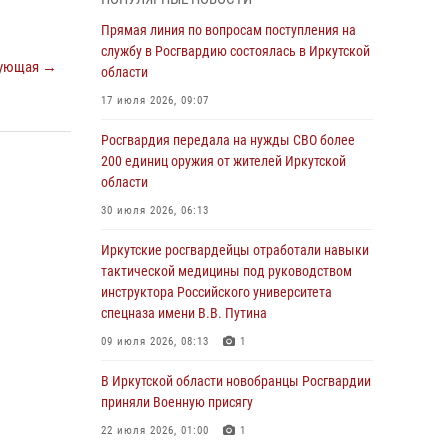
Росгвардии по Иркутской области по самбо
Прямая линия по вопросам поступления на
05 августа 2026, 07:44
4
службу в Росгвардию состоялась в Иркутской
ующая →
Военнослужащий Росгвардии из Иркутска
области
поучаствовал в окружном этапе
17 июля 2026, 09:07
всероссийского конкурса наставников «Быть,
а не казаться»
Росгвардия передала на нужды СВО более
200 единиц оружия от жителей Иркутской
04 августа 2026, 07:14
3
области
Росгвардейцы потушили загоревшийся
30 июля 2026, 06:13
автомобиль в Иркутске
Иркутские росгвардейцы отработали навыки
03 августа 2026, 04:55
тактической медицины под руководством
Росгвардия обеспечила безопасность
инструктора Российского университета
мероприятий, посвященных Дню Воздушно-
спецназа имени В.В. Путина
десантных войск в Иркутской области
09 июля 2026, 08:13
1
03 августа 2026, 03:32
В Иркутской области новобранцы Росгвардии
Росгвардейцы из Братска присоединились к
приняли Военную присягу
донорской акции «От сердца к сердцу»
22 июля 2026, 01:00
1
(видео)