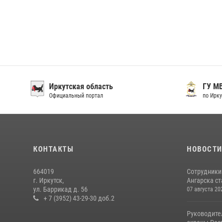
Иркутская область
ГУ М
Официальный портал
по Ирку
КОНТАКТЫ
НОВОСТ
664019
Сотрудники
г. Иркутск,
Ангарска ст
ул. Баррикад д. 56
07 августа 20
+ 7 (3952) 43-29-30 доб.2
Руководите