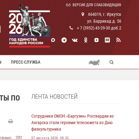
ВЕРСИЯ ДЛЯ СЛАБОВИДЯЩИХ
664019, г. Иркутск
ул. Баррикад д. 56
И
+ 7 (3952) 43-29-30 доб.2
Ы
ПРЕСС-СЛУЖБА
ЛЕНТА НОВОСТЕЙ
ТЫ ПО
Сотрудники ОМОН «Баргузин» Росгвардии из
Ангарска стали героями телесюжета ко Дню
физкультурника
овано 202
07 августа 2026, 09:52