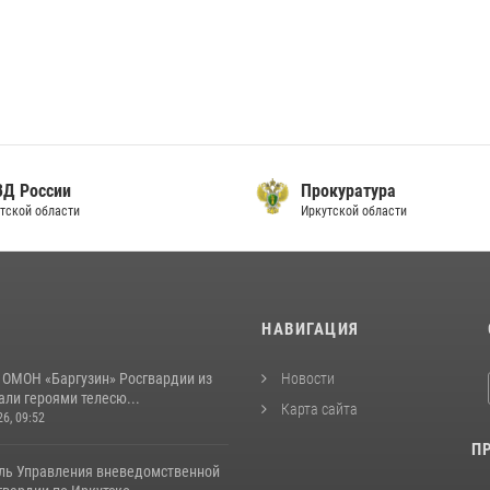
ВД России
Прокуратура
тской области
Иркутской области
И
НАВИГАЦИЯ
 ОМОН «Баргузин» Росгвардии из
Новости
али героями телесю...
Карта сайта
26, 09:52
П
ль Управления вневедомственной