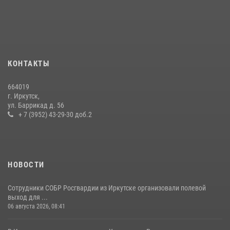
преступной группы, организовавшей бизнес по оказанию интим-
услуг
24 июля 2026, 07:40
1
В Иркутске сотрудники Росгвардии оперативно разыскали
КОНТАКТЫ
пенсионерку, страдающую потерей памяти
16 июля 2026, 06:50
664019
г. Иркутск,
В Иркутске сотрудники вневедомственной охраны Росгвардии
ул. Баррикад д. 56
приняли участие в благотворительной акции
+ 7 (3952) 43-29-30 доб.2
13 июля 2026, 07:04
4
НОВОСТИ
Сотрудники СОБР Росгвардии из Иркутске организовали полевой
выход для ...
06 августа 2026, 08:41