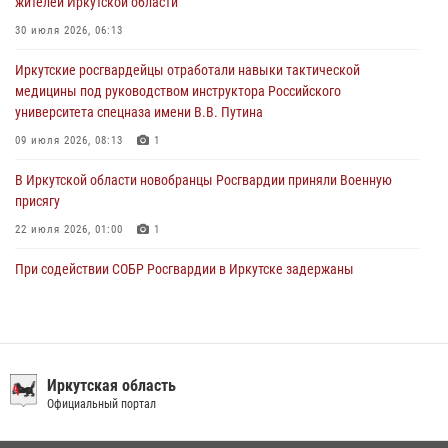
жителей Иркутской области
В честь 10-летия Росгвардии сотрудники вневедомственной охраны
30 июля 2026, 06:13
из Ангарска познакомили отдыхающих детского лагеря со службой
Иркутские росгвардейцы отработали навыки тактической
в ведомстве
медицины под руководством инструктора Российского
29 июля 2026, 03:44
2
университета спецназа имени В.В. Путина
09 июля 2026, 08:13
1
В Иркутской области новобранцы Росгвардии приняли Военную
присягу
22 июля 2026, 01:00
1
При содействии СОБР Росгвардии в Иркутске задержаны
подозреваемые в совершении тяжких и особо тяжких преступлений
07 июля 2026, 08:35
Сотрудники ОМОН продолжают проводить занятия по
антитеррористической защищенности для полицейских из Иркутска
Иркутская область
Официальный портал
14 июля 2026, 08:29
При содействии Росгвардии в Иркутске пресечена деятельность