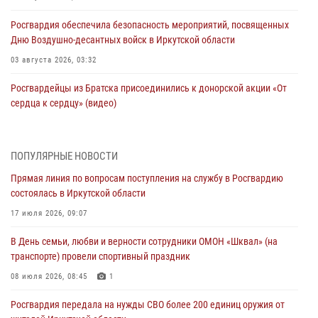
Росгвардия обеспечила безопасность мероприятий, посвященных
Дню Воздушно-десантных войск в Иркутской области
03 августа 2026, 03:32
Росгвардейцы из Братска присоединились к донорской акции «От
сердца к сердцу» (видео)
31 июля 2026, 04:37
1
Сотрудники Росгвардии нашли и вернули родственникам
ПОПУЛЯРНЫЕ НОВОСТИ
пропавшую пожилую женщину в Иркутске
Прямая линия по вопросам поступления на службу в Росгвардию
30 июля 2026, 07:37
состоялась в Иркутской области
Росгвардия передала на нужды СВО более 200 единиц оружия от
17 июля 2026, 09:07
жителей Иркутской области
В День семьи, любви и верности сотрудники ОМОН «Шквал» (на
30 июля 2026, 06:13
транспорте) провели спортивный праздник
При силовой поддержке СОБР Росгвардии в Иркутской области
08 июля 2026, 08:45
1
провели рейды по соблюдению миграционного законодательства
Росгвардия передала на нужды СВО более 200 единиц оружия от
30 июля 2026, 04:19