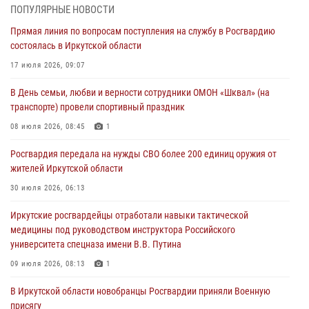
04 августа 2026, 07:14
3
ПОПУЛЯРНЫЕ НОВОСТИ
Прямая линия по вопросам поступления на службу в Росгвардию
Росгвардейцы потушили загоревшийся автомобиль в Иркутске
состоялась в Иркутской области
03 августа 2026, 04:55
17 июля 2026, 09:07
Росгвардия обеспечила безопасность мероприятий, посвященных
В День семьи, любви и верности сотрудники ОМОН «Шквал» (на
Дню Воздушно-десантных войск в Иркутской области
транспорте) провели спортивный праздник
03 августа 2026, 03:32
08 июля 2026, 08:45
1
Росгвардейцы из Братска присоединились к донорской акции «От
Росгвардия передала на нужды СВО более 200 единиц оружия от
сердца к сердцу» (видео)
жителей Иркутской области
31 июля 2026, 04:37
1
30 июля 2026, 06:13
Сотрудники Росгвардии нашли и вернули родственникам
Иркутские росгвардейцы отработали навыки тактической
пропавшую пожилую женщину в Иркутске
медицины под руководством инструктора Российского
30 июля 2026, 07:37
университета спецназа имени В.В. Путина
09 июля 2026, 08:13
1
В Иркутской области новобранцы Росгвардии приняли Военную
присягу