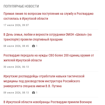
Сотрудники Росгвардии нашли и вернули родственникам
ПОПУЛЯРНЫЕ НОВОСТИ
пропавшую пожилую женщину в Иркутске
Прямая линия по вопросам поступления на службу в Росгвардию
30 июля 2026, 07:37
состоялась в Иркутской области
Росгвардия передала на нужды СВО более 200 единиц оружия от
17 июля 2026, 09:07
жителей Иркутской области
В День семьи, любви и верности сотрудники ОМОН «Шквал» (на
30 июля 2026, 06:13
транспорте) провели спортивный праздник
При силовой поддержке СОБР Росгвардии в Иркутской области
08 июля 2026, 08:45
1
провели рейды по соблюдению миграционного законодательства
Росгвардия передала на нужды СВО более 200 единиц оружия от
30 июля 2026, 04:19
жителей Иркутской области
В честь 10-летия Росгвардии сотрудники вневедомственной охраны
30 июля 2026, 06:13
из Ангарска познакомили отдыхающих детского лагеря со службой
Иркутские росгвардейцы отработали навыки тактической
в ведомстве
медицины под руководством инструктора Российского
29 июля 2026, 03:44
2
университета спецназа имени В.В. Путина
09 июля 2026, 08:13
1
В Иркутской области новобранцы Росгвардии приняли Военную