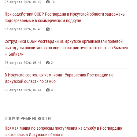
07 августа 2026, 09:39
10
При содействии СОБР Росгвардии в Иркутской области задержаны
подозреваемые в коммерческом подкупе
07 августа 2026, 07:40
1
Сотрудники СОБР Росгвардии из Иркутске организовали полевой
выход для воспитанников военно-патриотического центра «Вымпел
— Байкал»
06 августа 2026, 08:41
2
В Иркутске состоялся чемпионат Управления Росгвардии по
Иркутской области по самбо
05 августа 2026, 07:44
4
Военнослужащий Росгвардии из Иркутска поучаствовал в окружном
этапе всероссийского конкурса наставников «Быть, а не казаться»
04 августа 2026, 07:14
3
ПОПУЛЯРНЫЕ НОВОСТИ
Прямая линия по вопросам поступления на службу в Росгвардию
Росгвардейцы потушили загоревшийся автомобиль в Иркутске
состоялась в Иркутской области