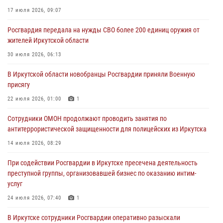
03 августа 2026, 04:55
17 июля 2026, 09:07
Росгвардия обеспечила безопасность мероприятий, посвященных
Росгвардия передала на нужды СВО более 200 единиц оружия от
Дню Воздушно-десантных войск в Иркутской области
жителей Иркутской области
03 августа 2026, 03:32
30 июля 2026, 06:13
Росгвардейцы из Братска присоединились к донорской акции «От
В Иркутской области новобранцы Росгвардии приняли Военную
сердца к сердцу» (видео)
присягу
31 июля 2026, 04:37
1
22 июля 2026, 01:00
1
Сотрудники Росгвардии нашли и вернули родственникам
Сотрудники ОМОН продолжают проводить занятия по
пропавшую пожилую женщину в Иркутске
антитеррористической защищенности для полицейских из Иркутска
30 июля 2026, 07:37
14 июля 2026, 08:29
При содействии Росгвардии в Иркутске пресечена деятельность
преступной группы, организовавшей бизнес по оказанию интим-
услуг
24 июля 2026, 07:40
1
В Иркутске сотрудники Росгвардии оперативно разыскали