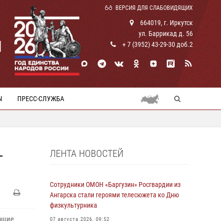
ВЕРСИЯ ДЛЯ СЛАБОВИДЯЩИХ
664019, г. Иркутск
ул. Баррикад д. 56
И
+ 7 (3952) 43-29-30 доб.2
Ы
ПРЕСС-СЛУЖБА
ЛЕНТА НОВОСТЕЙ
-
Сотрудники ОМОН «Баргузин» Росгвардии из
Ангарска стали героями телесюжета ко Дню
физкультурника
ршие
07 августа 2026, 09:52