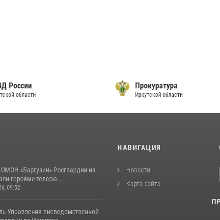
ь
ГУ МВД России
по Иркутской области
И
НАВИГАЦИЯ
 ОМОН «Баргузин» Росгвардии из
Новости
али героями телесю...
Карта сайта
26, 09:52
П
ль Управления вневедомственной