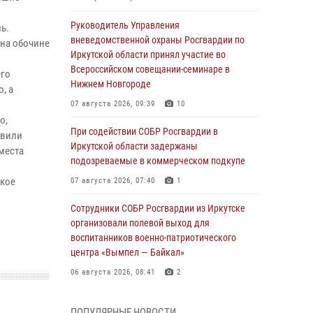
Руководитель Управления
ь.
вневедомственной охраны Росгвардии по
 на обочине
Иркутской области принял участие во
Всероссийском совещании-семинаре в
его
Нижнем Новгороде
, а
07 августа 2026, 09:39
10
о,
При содействии СОБР Росгвардии в
овили
Иркутской области задержаны
места
подозреваемые в коммерческом подкупе
ткое
07 августа 2026, 07:40
1
Сотрудники СОБР Росгвардии из Иркутске
организовали полевой выход для
воспитанников военно-патриотического
центра «Вымпел — Байкал»
06 августа 2026, 08:41
2
В Иркутске состоялся чемпионат Управления
ПОПУЛЯРНЫЕ НОВОСТИ