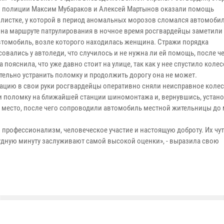
 полиции Максим Мубараков и Алексей Мартынов оказали помощь
листке, у которой в период аномальных морозов сломался автомобил
 на маршруте патрулирования в ночное время росгвардейцы заметили
втомобиль, возле которого находилась женщина. Стражи порядка
овались у автоледи, что случилось и не нужна ли ей помощь, после ч
 пояснила, что уже давно стоит на улице, так как у нее спустило колесо
тельно устранить поломку и продолжить дорогу она не может.
уацию в свои руки росгвардейцы оперативно сняли неисправное колес
и поломку на ближайшей станции шиномонтажа и, вернувшись, устан
а место, после чего сопроводили автомобиль местной жительницы до 
рофессионализм, человеческое участие и настоящую доброту. Их чу
удную минуту заслуживают самой высокой оценки», - выразила свою