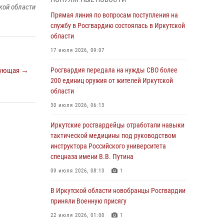
Росгвардии по Иркутской области по самбо
кой области
Прямая линия по вопросам поступления на
05 августа 2026, 07:44
4
службу в Росгвардию состоялась в Иркутской
Военнослужащий Росгвардии из Иркутска
области
поучаствовал в окружном этапе
17 июля 2026, 09:07
всероссийского конкурса наставников «Быть,
а не казаться»
ующая →
Росгвардия передала на нужды СВО более
200 единиц оружия от жителей Иркутской
04 августа 2026, 07:14
3
области
Росгвардейцы потушили загоревшийся
30 июля 2026, 06:13
автомобиль в Иркутске
Иркутские росгвардейцы отработали навыки
03 августа 2026, 04:55
тактической медицины под руководством
Росгвардия обеспечила безопасность
инструктора Российского университета
мероприятий, посвященных Дню Воздушно-
спецназа имени В.В. Путина
десантных войск в Иркутской области
09 июля 2026, 08:13
1
03 августа 2026, 03:32
В Иркутской области новобранцы Росгвардии
Росгвардейцы из Братска присоединились к
приняли Военную присягу
донорской акции «От сердца к сердцу»
22 июля 2026, 01:00
1
(видео)