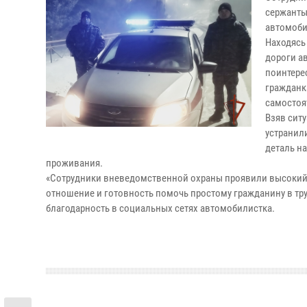
сержанты
автомоби
Находясь
дороги а
поинтерес
гражданка
самостоя
Взяв сит
устранил
деталь н
проживания.
«Сотрудники вневедомственной охраны проявили высокий п
отношение и готовность помочь простому гражданину в тр
благодарность в социальных сетях автомобилистка.