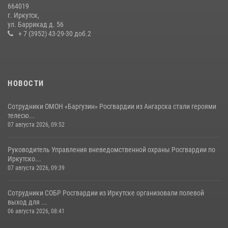
16 июля 2026, 09:19
664019
г. Иркутск,
В Иркутской области завершились учебно-методические сборы с
ул. Баррикад д. 56
инструкторами Сибирского ордена Жукова округа Росгвардии
+ 7 (3952) 43-29-30 доб.2
27 июля 2026, 03:38
2
НОВОСТИ
Сотрудники ОМОН «Баргузин» Росгвардии из Ангарска стали героями
телесю...
07 августа 2026, 09:52
Руководитель Управления вневедомственной охраны Росгвардии по
Иркутско...
07 августа 2026, 09:39
Сотрудники СОБР Росгвардии из Иркутске организовали полевой
выход для ...
06 августа 2026, 08:41