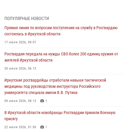
Военнослужащий Росгвардии из Иркутска поучаствовал в окружном
этапе всероссийского конкурса наставников «Быть, а не казаться»
04 августа 2026, 07:14
3
ПОПУЛЯРНЫЕ НОВОСТИ
Прямая линия по вопросам поступления на службу в Росгвардию
Росгвардейцы потушили загоревшийся автомобиль в Иркутске
состоялась в Иркутской области
03 августа 2026, 04:55
17 июля 2026, 09:07
Росгвардия обеспечила безопасность мероприятий, посвященных
Росгвардия передала на нужды СВО более 200 единиц оружия от
Дню Воздушно-десантных войск в Иркутской области
жителей Иркутской области
03 августа 2026, 03:32
30 июля 2026, 06:13
Росгвардейцы из Братска присоединились к донорской акции «От
Иркутские росгвардейцы отработали навыки тактической
сердца к сердцу» (видео)
медицины под руководством инструктора Российского
31 июля 2026, 04:37
1
университета спецназа имени В.В. Путина
Сотрудники Росгвардии нашли и вернули родственникам
09 июля 2026, 08:13
1
пропавшую пожилую женщину в Иркутске
В Иркутской области новобранцы Росгвардии приняли Военную
30 июля 2026, 07:37
присягу
22 июля 2026, 01:00
1