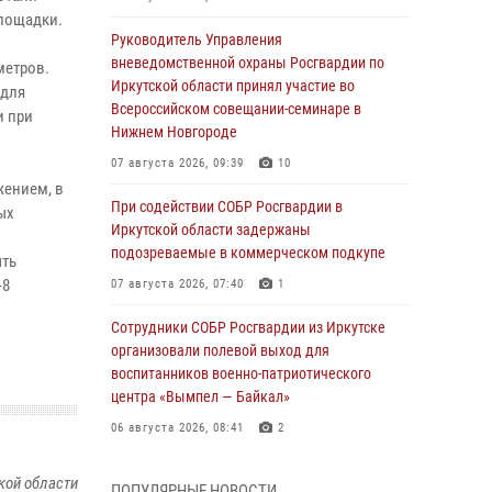
площадки.
Руководитель Управления
вневедомственной охраны Росгвардии по
метров.
Иркутской области принял участие во
 для
Всероссийском совещании-семинаре в
и при
Нижнем Новгороде
07 августа 2026, 09:39
10
жением, в
При содействии СОБР Росгвардии в
ых
Иркутской области задержаны
подозреваемые в коммерческом подкупе
ыть
-8
07 августа 2026, 07:40
1
Сотрудники СОБР Росгвардии из Иркутске
организовали полевой выход для
воспитанников военно-патриотического
центра «Вымпел — Байкал»
06 августа 2026, 08:41
2
В Иркутске состоялся чемпионат Управления
кой области
ПОПУЛЯРНЫЕ НОВОСТИ