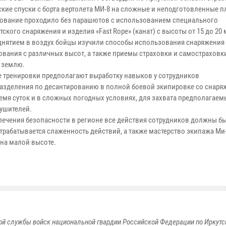
ские спуски с борта вертолета МИ-8 на сложные и неподготовленные 
ование проходило без парашютов с использованием специального
ского снаряжения и изделия «Fast Rope» (канат) с высоты от 15 до 20 
днятием в воздух бойцы изучили способы использования снаряжения
ования с различных высот, а также приемы страховки и самостраховк
а землю.
 тренировки предполагают выработку навыков у сотрудников
азделения по десантированию в полной боевой экипировке со снаря
емя суток и в сложных погодных условиях, для захвата предполагаем
ушителей.
ечения безопасности в регионе все действия сотрудников должны б
отрабатывается слаженность действий, а также мастерство экипажа Ми
 на малой высоте.
й службы войск национальной гвардии Российской Федерации по Иркутс