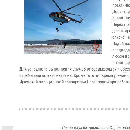
практиче
Десантир
альпинист
Перед по
десантир
спуске н
Подобные
спецподр
любое вр
правонар
Для успешного выполнения служебно-боевых задач и обесп
отработаны до автоматизма. Кроме того, во время учений 
Иркутской авиационной эскадрильи Росгвардии при работе
Пресс-служба Управления Федерально