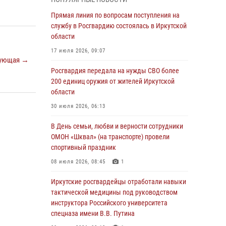
Росгвардии по Иркутской области по самбо
Прямая линия по вопросам поступления на
05 августа 2026, 07:44
4
службу в Росгвардию состоялась в Иркутской
Военнослужащий Росгвардии из Иркутска
области
поучаствовал в окружном этапе
17 июля 2026, 09:07
всероссийского конкурса наставников «Быть,
ующая →
а не казаться»
Росгвардия передала на нужды СВО более
200 единиц оружия от жителей Иркутской
04 августа 2026, 07:14
3
области
Росгвардейцы потушили загоревшийся
30 июля 2026, 06:13
автомобиль в Иркутске
В День семьи, любви и верности сотрудники
03 августа 2026, 04:55
ОМОН «Шквал» (на транспорте) провели
Росгвардия обеспечила безопасность
спортивный праздник
мероприятий, посвященных Дню Воздушно-
08 июля 2026, 08:45
1
десантных войск в Иркутской области
Иркутские росгвардейцы отработали навыки
03 августа 2026, 03:32
тактической медицины под руководством
Росгвардейцы из Братска присоединились к
инструктора Российского университета
донорской акции «От сердца к сердцу»
спецназа имени В.В. Путина
(видео)