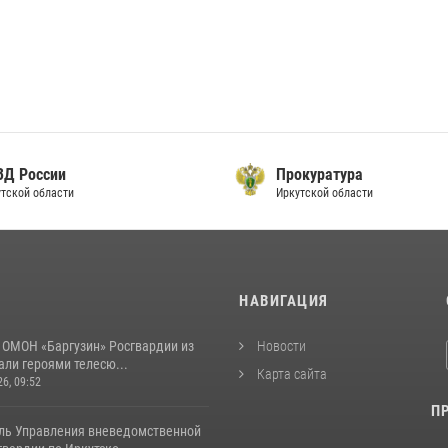
ВД России
Прокуратура
тской области
Иркутской области
И
НАВИГАЦИЯ
 ОМОН «Баргузин» Росгвардии из
Новости
али героями телесю...
Карта сайта
26, 09:52
П
ль Управления вневедомственной