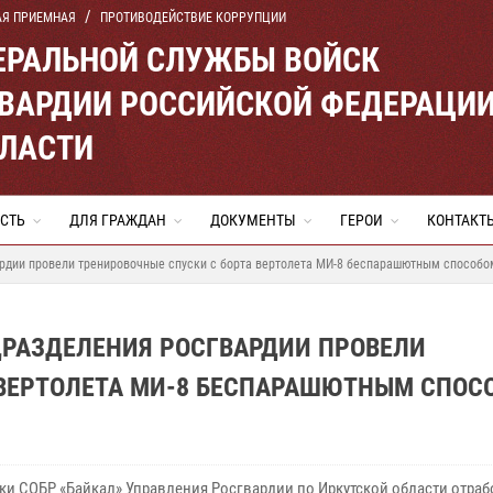
АЯ ПРИЕМНАЯ
ПРОТИВОДЕЙСТВИЕ КОРРУПЦИИ
ЕРАЛЬНОЙ СЛУЖБЫ ВОЙСК
ВАРДИИ РОССИЙСКОЙ ФЕДЕРАЦИ
БЛАСТИ
СТЬ
ДЛЯ ГРАЖДАН
ДОКУМЕНТЫ
ГЕРОИ
КОНТАКТ
ардии провели тренировочные спуски с борта вертолета МИ-8 беспарашютным способо
ДРАЗДЕЛЕНИЯ РОСГВАРДИИ ПРОВЕЛИ
 ВЕРТОЛЕТА МИ-8 БЕСПАРАШЮТНЫМ СПОС
ки СОБР «Байкал» Управления Росгвардии по Иркутской области отраб