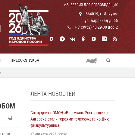
ВЕРСИЯ ДЛЯ СЛАБОВИДЯЩИХ
664019, г. Иркутск
ул. Баррикад д. 56
И
+ 7 (3952) 43-29-30 доб.2
Ы
ПРЕСС-СЛУЖБА
м
ЛЕНТА НОВОСТЕЙ
ОБОМ
Сотрудники ОМОН «Баргузин» Росгвардии из
Ангарска стали героями телесюжета ко Дню
физкультурника
отали
07 августа 2026, 09:52