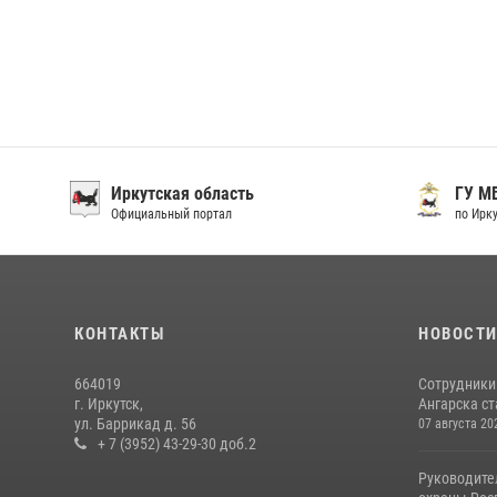
Иркутская область
ГУ М
Официальный портал
по Ирку
КОНТАКТЫ
НОВОСТ
664019
Сотрудники
г. Иркутск,
Ангарска ст
ул. Баррикад д. 56
07 августа 20
+ 7 (3952) 43-29-30 доб.2
Руководите