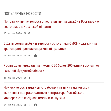
31 июля 2026, 04:37
1
Сотрудники Росгвардии нашли и вернули родственникам
ПОПУЛЯРНЫЕ НОВОСТИ
пропавшую пожилую женщину в Иркутске
Прямая линия по вопросам поступления на службу в Росгвардию
30 июля 2026, 07:37
состоялась в Иркутской области
Росгвардия передала на нужды СВО более 200 единиц оружия от
17 июля 2026, 09:07
жителей Иркутской области
В День семьи, любви и верности сотрудники ОМОН «Шквал» (на
30 июля 2026, 06:13
транспорте) провели спортивный праздник
При силовой поддержке СОБР Росгвардии в Иркутской области
08 июля 2026, 08:45
1
провели рейды по соблюдению миграционного законодательства
Росгвардия передала на нужды СВО более 200 единиц оружия от
30 июля 2026, 04:19
жителей Иркутской области
В честь 10-летия Росгвардии сотрудники вневедомственной охраны
30 июля 2026, 06:13
из Ангарска познакомили отдыхающих детского лагеря со службой
Иркутские росгвардейцы отработали навыки тактической
в ведомстве
медицины под руководством инструктора Российского
29 июля 2026, 03:44
2
университета спецназа имени В.В. Путина
09 июля 2026, 08:13
1