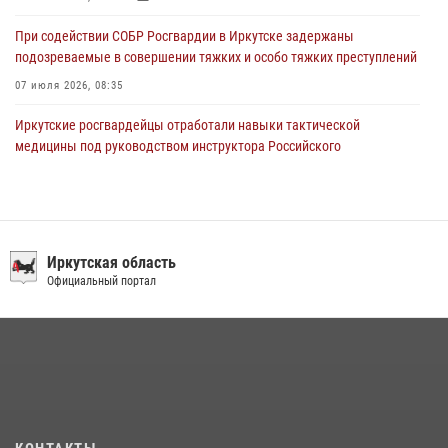
При содействии СОБР Росгвардии в Иркутске задержаны
подозреваемые в совершении тяжких и особо тяжких преступлений
07 июля 2026, 08:35
Иркутские росгвардейцы отработали навыки тактической
медицины под руководством инструктора Российского
университета спецназа имени В.В. Путина
09 июля 2026, 08:13
1
Сотрудники ОМОН продолжают проводить занятия по
антитеррористической защищенности для полицейских из Иркутска
Иркутская область
Официальный портал
14 июля 2026, 08:29
При содействии Росгвардии в Иркутске пресечена деятельность
преступной группы, организовавшей бизнес по оказанию интим-
услуг
24 июля 2026, 07:40
1
В Иркутске сотрудники Росгвардии оперативно разыскали