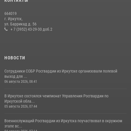
КОНТАКТЫ
пенсионерку, страдающую потерей памяти
16 июля 2026, 06:50
664019
г. Иркутск,
В Иркутской области состоится прямая линия по вопросам
ул. Баррикад д. 56
поступления на службу в Росгвардию
+ 7 (3952) 43-29-30 доб.2
16 июля 2026, 09:19
НОВОСТИ
Сотрудники СОБР Росгвардии из Иркутске организовали полевой
выход для ...
06 августа 2026, 08:41
В Иркутске состоялся чемпионат Управления Росгвардии по
Иркутской обла...
05 августа 2026, 07:44
Военнослужащий Росгвардии из Иркутска поучаствовал в окружном
этапе вс...