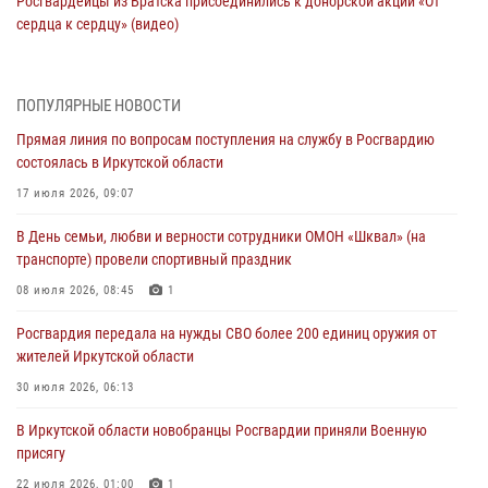
Росгвардейцы из Братска присоединились к донорской акции «От
сердца к сердцу» (видео)
31 июля 2026, 04:37
1
Сотрудники Росгвардии нашли и вернули родственникам
ПОПУЛЯРНЫЕ НОВОСТИ
пропавшую пожилую женщину в Иркутске
Прямая линия по вопросам поступления на службу в Росгвардию
30 июля 2026, 07:37
состоялась в Иркутской области
Росгвардия передала на нужды СВО более 200 единиц оружия от
17 июля 2026, 09:07
жителей Иркутской области
В День семьи, любви и верности сотрудники ОМОН «Шквал» (на
30 июля 2026, 06:13
транспорте) провели спортивный праздник
При силовой поддержке СОБР Росгвардии в Иркутской области
08 июля 2026, 08:45
1
провели рейды по соблюдению миграционного законодательства
Росгвардия передала на нужды СВО более 200 единиц оружия от
30 июля 2026, 04:19
жителей Иркутской области
В честь 10-летия Росгвардии сотрудники вневедомственной охраны
30 июля 2026, 06:13
из Ангарска познакомили отдыхающих детского лагеря со службой
В Иркутской области новобранцы Росгвардии приняли Военную
в ведомстве
присягу
29 июля 2026, 03:44
2
22 июля 2026, 01:00
1