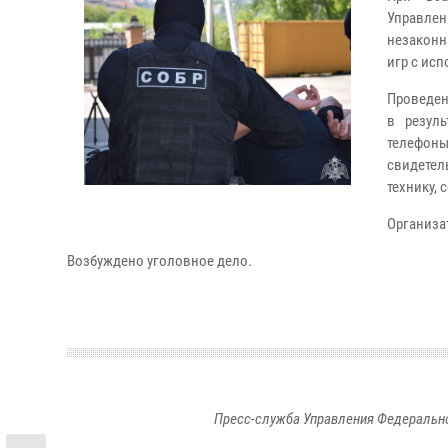
Управлен
незаконн
игр с ис
Проведен
в резул
телефоны
свидете
технику,
Организат
Возбуждено уголовное дело.
Пресс-служба Управления Федерально