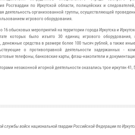
ия Росгвардии по Иркутской области, полицейских и следователей,
ая деятельность организованной группы, осуществляющей проведени
пользованием игрового оборудования.
о 16 обысковых мероприятий на территории города Иркутска и Иркутск
ьтате которых было изъято 30 единиц игрового оборудования,
, денежные средства в размере более 100 тысяч рублей, а также ины
льствующие о противоправной деятельности задержанных - ко
 сотовые телефоны, банковские карты, флэш-накопители и документаци
орами незаконной игорной деятельности оказались трое иркутян 41, 52
й службы войск национальной гвардии Российской Федерации по Иркутс