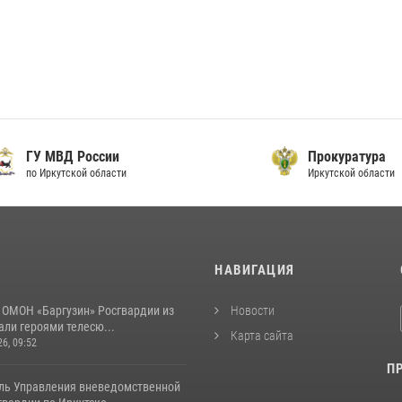
ВД России
Прокуратура
тской области
Иркутской области
И
НАВИГАЦИЯ
 ОМОН «Баргузин» Росгвардии из
Новости
али героями телесю...
Карта сайта
26, 09:52
П
ль Управления вневедомственной