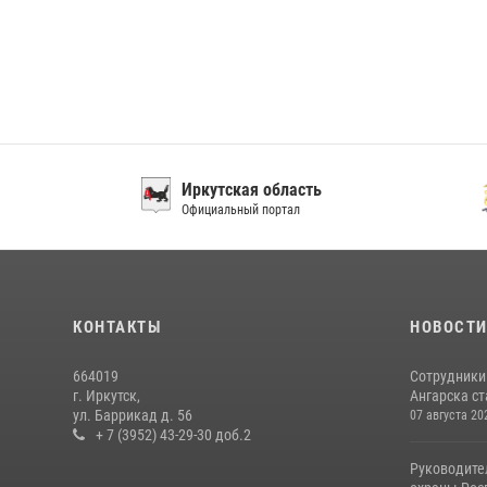
Иркутская область
ГУ М
Официальный портал
по Ирку
КОНТАКТЫ
НОВОСТ
664019
Сотрудники
г. Иркутск,
Ангарска ст
ул. Баррикад д. 56
07 августа 20
+ 7 (3952) 43-29-30 доб.2
Руководите