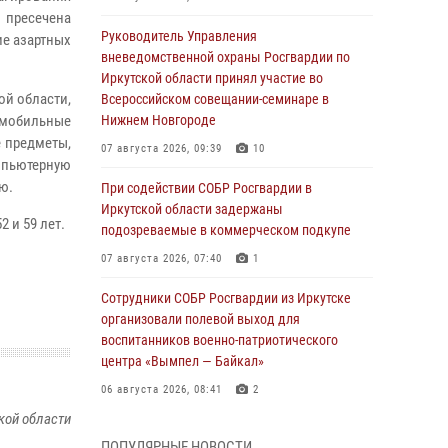
 пресечена
Руководитель Управления
е азартных
вневедомственной охраны Росгвардии по
Иркутской области принял участие во
ой области,
Всероссийском совещании-семинаре в
 мобильные
Нижнем Новгороде
е предметы,
07 августа 2026, 09:39
10
мпьютерную
ю.
При содействии СОБР Росгвардии в
Иркутской области задержаны
 и 59 лет.
подозреваемые в коммерческом подкупе
07 августа 2026, 07:40
1
Сотрудники СОБР Росгвардии из Иркутске
организовали полевой выход для
воспитанников военно-патриотического
центра «Вымпел — Байкал»
06 августа 2026, 08:41
2
кой области
В Иркутске состоялся чемпионат Управления
ПОПУЛЯРНЫЕ НОВОСТИ