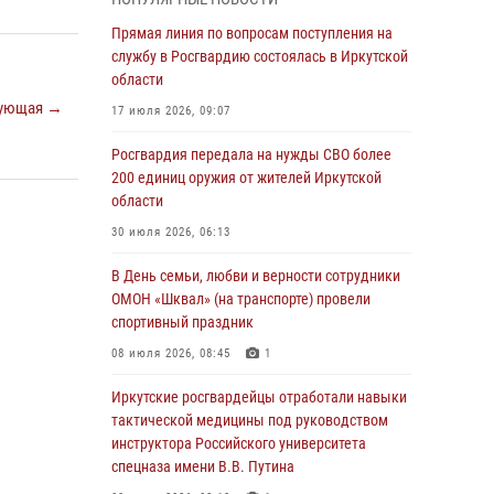
Росгвардии по Иркутской области по самбо
Прямая линия по вопросам поступления на
05 августа 2026, 07:44
4
службу в Росгвардию состоялась в Иркутской
Военнослужащий Росгвардии из Иркутска
области
поучаствовал в окружном этапе
ующая →
17 июля 2026, 09:07
всероссийского конкурса наставников «Быть,
а не казаться»
Росгвардия передала на нужды СВО более
200 единиц оружия от жителей Иркутской
04 августа 2026, 07:14
3
области
Росгвардейцы потушили загоревшийся
30 июля 2026, 06:13
автомобиль в Иркутске
В День семьи, любви и верности сотрудники
03 августа 2026, 04:55
ОМОН «Шквал» (на транспорте) провели
Росгвардия обеспечила безопасность
спортивный праздник
мероприятий, посвященных Дню Воздушно-
08 июля 2026, 08:45
1
десантных войск в Иркутской области
Иркутские росгвардейцы отработали навыки
03 августа 2026, 03:32
тактической медицины под руководством
Росгвардейцы из Братска присоединились к
инструктора Российского университета
донорской акции «От сердца к сердцу»
спецназа имени В.В. Путина
(видео)