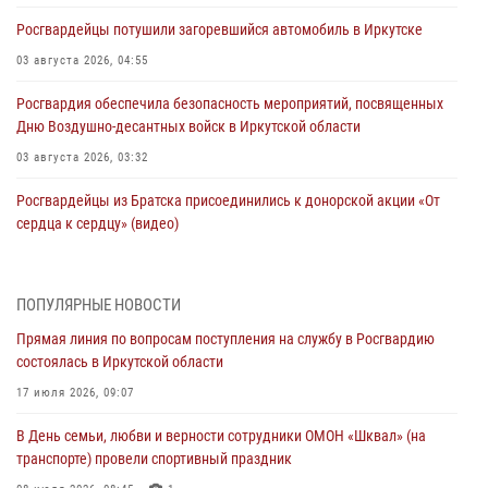
Росгвардейцы потушили загоревшийся автомобиль в Иркутске
03 августа 2026, 04:55
Росгвардия обеспечила безопасность мероприятий, посвященных
Дню Воздушно-десантных войск в Иркутской области
03 августа 2026, 03:32
Росгвардейцы из Братска присоединились к донорской акции «От
сердца к сердцу» (видео)
31 июля 2026, 04:37
1
Сотрудники Росгвардии нашли и вернули родственникам
ПОПУЛЯРНЫЕ НОВОСТИ
пропавшую пожилую женщину в Иркутске
Прямая линия по вопросам поступления на службу в Росгвардию
30 июля 2026, 07:37
состоялась в Иркутской области
Росгвардия передала на нужды СВО более 200 единиц оружия от
17 июля 2026, 09:07
жителей Иркутской области
В День семьи, любви и верности сотрудники ОМОН «Шквал» (на
30 июля 2026, 06:13
транспорте) провели спортивный праздник