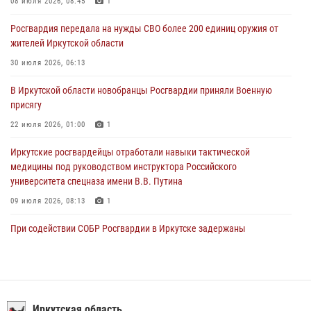
При силовой поддержке СОБР Росгвардии в Иркутской области
08 июля 2026, 08:45
1
провели рейды по соблюдению миграционного законодательства
Росгвардия передала на нужды СВО более 200 единиц оружия от
30 июля 2026, 04:19
жителей Иркутской области
В честь 10-летия Росгвардии сотрудники вневедомственной охраны
30 июля 2026, 06:13
из Ангарска познакомили отдыхающих детского лагеря со службой
В Иркутской области новобранцы Росгвардии приняли Военную
в ведомстве
присягу
29 июля 2026, 03:44
2
22 июля 2026, 01:00
1
Иркутские росгвардейцы отработали навыки тактической
медицины под руководством инструктора Российского
университета спецназа имени В.В. Путина
09 июля 2026, 08:13
1
При содействии СОБР Росгвардии в Иркутске задержаны
подозреваемые в совершении тяжких и особо тяжких преступлений
07 июля 2026, 08:35
Сотрудники ОМОН продолжают проводить занятия по
антитеррористической защищенности для полицейских из Иркутска
Иркутская область