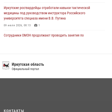
Иркутские росгвардейцы отработали навыки тактической
медицины под руководством инструктора Российского
университета спецназа имени В.В. Путина
09 июля 2026, 08:13
1
Сотрудники ОМОН продолжают проводить занятия по
антитеррористической защищенности для полицейских из Иркутска
14 июля 2026, 08:29
При содействии Росгвардии в Иркутске пресечена деятельность
преступной группы, организовавшей бизнес по оказанию интим-
Иркутская область
услуг
Официальный портал
24 июля 2026, 07:40
1
В Иркутске сотрудники Росгвардии оперативно разыскали
пенсионерку, страдающую потерей памяти
16 июля 2026, 06:50
В Иркутске сотрудники вневедомственной охраны Росгвардии
КОНТАКТЫ