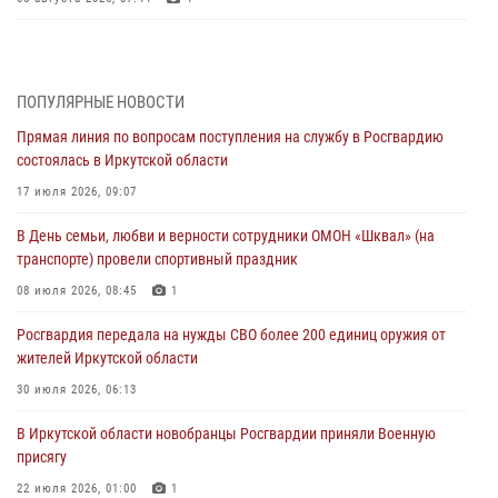
Военнослужащий Росгвардии из Иркутска поучаствовал в окружном
этапе всероссийского конкурса наставников «Быть, а не казаться»
04 августа 2026, 07:14
3
ПОПУЛЯРНЫЕ НОВОСТИ
Прямая линия по вопросам поступления на службу в Росгвардию
Росгвардейцы потушили загоревшийся автомобиль в Иркутске
состоялась в Иркутской области
03 августа 2026, 04:55
17 июля 2026, 09:07
Росгвардия обеспечила безопасность мероприятий, посвященных
В День семьи, любви и верности сотрудники ОМОН «Шквал» (на
Дню Воздушно-десантных войск в Иркутской области
транспорте) провели спортивный праздник
03 августа 2026, 03:32
08 июля 2026, 08:45
1
Росгвардейцы из Братска присоединились к донорской акции «От
Росгвардия передала на нужды СВО более 200 единиц оружия от
сердца к сердцу» (видео)
жителей Иркутской области
31 июля 2026, 04:37
1
30 июля 2026, 06:13
Сотрудники Росгвардии нашли и вернули родственникам
В Иркутской области новобранцы Росгвардии приняли Военную
пропавшую пожилую женщину в Иркутске
присягу
30 июля 2026, 07:37
22 июля 2026, 01:00
1