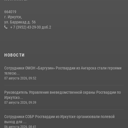
приняли участие в благотворительной акции
13 июля 2026, 07:04
4
664019
г. Иркутск,
В Иркутской области состоится прямая линия по вопросам
ул. Баррикад д. 56
поступления на службу в Росгвардию
+ 7 (3952) 43-29-30 доб.2
16 июля 2026, 09:19
НОВОСТИ
Сотрудники ОМОН «Баргузин» Росгвардии из Ангарска стали героями
телесю...
07 августа 2026, 09:52
Руководитель Управления вневедомственной охраны Росгвардии по
Иркутско...
07 августа 2026, 09:39
Сотрудники СОБР Росгвардии из Иркутске организовали полевой
выход для ...
06 августа 2026, 08:41