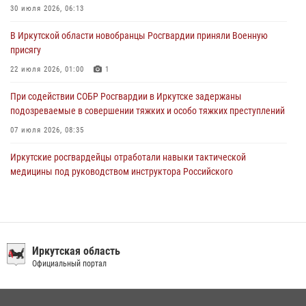
В честь 10-летия Росгвардии сотрудники вневедомственной охраны
30 июля 2026, 06:13
из Ангарска познакомили отдыхающих детского лагеря со службой
В Иркутской области новобранцы Росгвардии приняли Военную
в ведомстве
присягу
29 июля 2026, 03:44
2
22 июля 2026, 01:00
1
При содействии СОБР Росгвардии в Иркутске задержаны
подозреваемые в совершении тяжких и особо тяжких преступлений
07 июля 2026, 08:35
Иркутские росгвардейцы отработали навыки тактической
медицины под руководством инструктора Российского
университета спецназа имени В.В. Путина
09 июля 2026, 08:13
1
Сотрудники ОМОН продолжают проводить занятия по
антитеррористической защищенности для полицейских из Иркутска
Иркутская область
Официальный портал
14 июля 2026, 08:29
При содействии Росгвардии в Иркутске пресечена деятельность