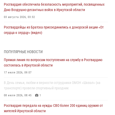
Росгвардия обеспечила безопасность мероприятий, посвященных
Дню Воздушно-десантных войск в Иркутской области
03 августа 2026, 03:32
Росгвардейцы из Братска присоединились к донорской акции «От
сердца к сердцу» (видео)
31 июля 2026, 04:37
1
Сотрудники Росгвардии нашли и вернули родственникам
ПОПУЛЯРНЫЕ НОВОСТИ
пропавшую пожилую женщину в Иркутске
Прямая линия по вопросам поступления на службу в Росгвардию
30 июля 2026, 07:37
состоялась в Иркутской области
Росгвардия передала на нужды СВО более 200 единиц оружия от
17 июля 2026, 09:07
жителей Иркутской области
В День семьи, любви и верности сотрудники ОМОН «Шквал» (на
30 июля 2026, 06:13
транспорте) провели спортивный праздник
При силовой поддержке СОБР Росгвардии в Иркутской области
08 июля 2026, 08:45
1
провели рейды по соблюдению миграционного законодательства
Росгвардия передала на нужды СВО более 200 единиц оружия от
30 июля 2026, 04:19
жителей Иркутской области