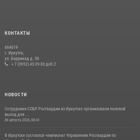
преступной группы, организовавшей бизнес по оказанию интим-
услуг
24 июля 2026, 07:40
1
В Иркутске сотрудники Росгвардии оперативно разыскали
КОНТАКТЫ
пенсионерку, страдающую потерей памяти
16 июля 2026, 06:50
664019
г. Иркутск,
В Иркутске сотрудники вневедомственной охраны Росгвардии
ул. Баррикад д. 56
приняли участие в благотворительной акции
+ 7 (3952) 43-29-30 доб.2
13 июля 2026, 07:04
4
НОВОСТИ
Сотрудники СОБР Росгвардии из Иркутске организовали полевой
выход для ...
06 августа 2026, 08:41
В Иркутске состоялся чемпионат Управления Росгвардии по