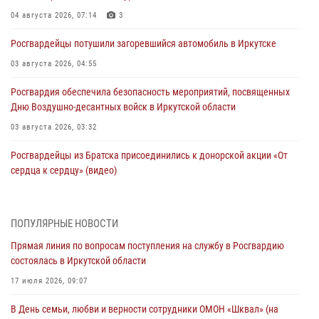
04 августа 2026, 07:14
3
Росгвардейцы потушили загоревшийся автомобиль в Иркутске
03 августа 2026, 04:55
Росгвардия обеспечила безопасность мероприятий, посвященных
Дню Воздушно-десантных войск в Иркутской области
03 августа 2026, 03:32
Росгвардейцы из Братска присоединились к донорской акции «От
сердца к сердцу» (видео)
31 июля 2026, 04:37
1
Сотрудники Росгвардии нашли и вернули родственникам
ПОПУЛЯРНЫЕ НОВОСТИ
пропавшую пожилую женщину в Иркутске
Прямая линия по вопросам поступления на службу в Росгвардию
30 июля 2026, 07:37
состоялась в Иркутской области
Росгвардия передала на нужды СВО более 200 единиц оружия от
17 июля 2026, 09:07
жителей Иркутской области
В День семьи, любви и верности сотрудники ОМОН «Шквал» (на
30 июля 2026, 06:13