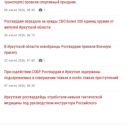
транспорте) провели спортивный праздник
При силовой поддержке СОБР Росгвардии в Иркутской области
08 июля 2026, 08:45
1
провели рейды по соблюдению миграционного законодательства
Росгвардия передала на нужды СВО более 200 единиц оружия от
30 июля 2026, 04:19
жителей Иркутской области
В честь 10-летия Росгвардии сотрудники вневедомственной охраны
30 июля 2026, 06:13
из Ангарска познакомили отдыхающих детского лагеря со службой
В Иркутской области новобранцы Росгвардии приняли Военную
в ведомстве
присягу
29 июля 2026, 03:44
2
22 июля 2026, 01:00
1
При содействии СОБР Росгвардии в Иркутске задержаны
подозреваемые в совершении тяжких и особо тяжких преступлений
07 июля 2026, 08:35
Иркутские росгвардейцы отработали навыки тактической
медицины под руководством инструктора Российского
университета спецназа имени В.В. Путина
09 июля 2026, 08:13
1