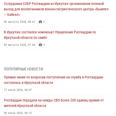
Сотрудники СОБР Росгвардии из Иркутске организовали полевой
выход для воспитанников военно-патриотического центра «Вымпел
— Байкал»
06 августа 2026, 08:41
2
В Иркутске состоялся чемпионат Управления Росгвардии по
Иркутской области по самбо
05 августа 2026, 07:44
4
Военнослужащий Росгвардии из Иркутска поучаствовал в окружном
этапе всероссийского конкурса наставников «Быть, а не казаться»
04 августа 2026, 07:14
3
ПОПУЛЯРНЫЕ НОВОСТИ
Прямая линия по вопросам поступления на службу в Росгвардию
Росгвардейцы потушили загоревшийся автомобиль в Иркутске
состоялась в Иркутской области
03 августа 2026, 04:55
17 июля 2026, 09:07
Росгвардия обеспечила безопасность мероприятий, посвященных
Росгвардия передала на нужды СВО более 200 единиц оружия от
Дню Воздушно-десантных войск в Иркутской области
жителей Иркутской области
03 августа 2026, 03:32
30 июля 2026, 06:13