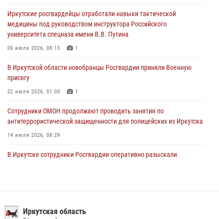
Росгвардейцы из Братска присоединились к донорской акции «От
Иркутские росгвардейцы отработали навыки тактической
сердца к сердцу» (видео)
медицины под руководством инструктора Российского
31 июля 2026, 04:37
1
университета спецназа имени В.В. Путина
Сотрудники Росгвардии нашли и вернули родственникам
09 июля 2026, 08:13
1
пропавшую пожилую женщину в Иркутске
В Иркутской области новобранцы Росгвардии приняли Военную
30 июля 2026, 07:37
присягу
22 июля 2026, 01:00
1
Сотрудники ОМОН продолжают проводить занятия по
антитеррористической защищенности для полицейских из Иркутска
14 июля 2026, 08:29
В Иркутске сотрудники Росгвардии оперативно разыскали
пенсионерку, страдающую потерей памяти
16 июля 2026, 06:50
При содействии Росгвардии в Иркутске пресечена деятельность
преступной группы, организовавшей бизнес по оказанию интим-
Иркутская область
услуг