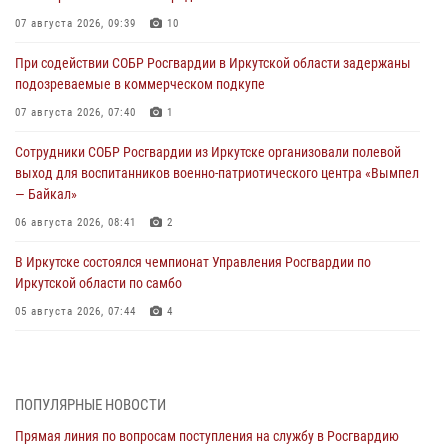
07 августа 2026, 09:39
10
При содействии СОБР Росгвардии в Иркутской области задержаны
подозреваемые в коммерческом подкупе
07 августа 2026, 07:40
1
Сотрудники СОБР Росгвардии из Иркутске организовали полевой
выход для воспитанников военно-патриотического центра «Вымпел
— Байкал»
06 августа 2026, 08:41
2
В Иркутске состоялся чемпионат Управления Росгвардии по
Иркутской области по самбо
05 августа 2026, 07:44
4
Военнослужащий Росгвардии из Иркутска поучаствовал в окружном
этапе всероссийского конкурса наставников «Быть, а не казаться»
04 августа 2026, 07:14
3
ПОПУЛЯРНЫЕ НОВОСТИ
Прямая линия по вопросам поступления на службу в Росгвардию
Росгвардейцы потушили загоревшийся автомобиль в Иркутске