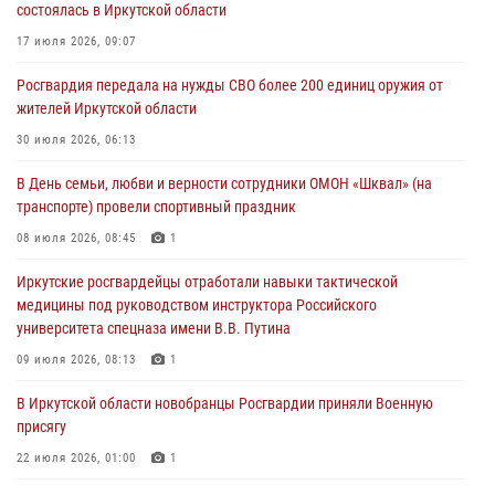
состоялась в Иркутской области
03 августа 2026, 04:55
17 июля 2026, 09:07
Росгвардия обеспечила безопасность мероприятий, посвященных
Росгвардия передала на нужды СВО более 200 единиц оружия от
Дню Воздушно-десантных войск в Иркутской области
жителей Иркутской области
03 августа 2026, 03:32
30 июля 2026, 06:13
Росгвардейцы из Братска присоединились к донорской акции «От
В День семьи, любви и верности сотрудники ОМОН «Шквал» (на
сердца к сердцу» (видео)
транспорте) провели спортивный праздник
31 июля 2026, 04:37
1
08 июля 2026, 08:45
1
Сотрудники Росгвардии нашли и вернули родственникам
Иркутские росгвардейцы отработали навыки тактической
пропавшую пожилую женщину в Иркутске
медицины под руководством инструктора Российского
30 июля 2026, 07:37
университета спецназа имени В.В. Путина
09 июля 2026, 08:13
1
В Иркутской области новобранцы Росгвардии приняли Военную
присягу
22 июля 2026, 01:00
1